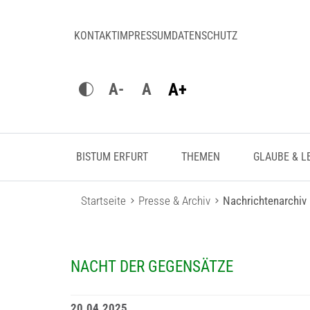
KONTAKT
IMPRESSUM
DATENSCHUTZ
A+
A-
A
BISTUM ERFURT
THEMEN
GLAUBE & L
Startseite
Presse & Archiv
Nachrichtenarchiv
NACHT DER GEGENSÄTZE
20.04.2025