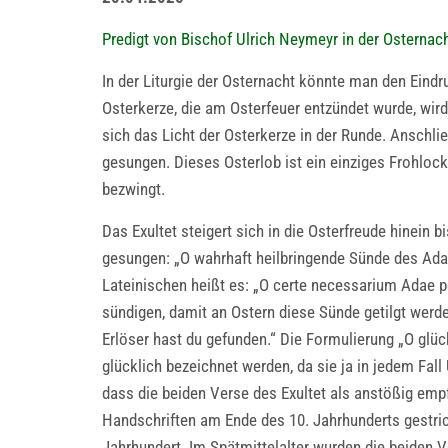
Predigt von Bischof Ulrich Neymeyr in der Osternac
In der Liturgie der Osternacht könnte man den Eindr
Osterkerze, die am Osterfeuer entzündet wurde, wird
sich das Licht der Osterkerze in der Runde. Anschl
gesungen. Dieses Osterlob ist ein einziges Frohloc
bezwingt.
Das Exultet steigert sich in die Osterfreude hinein 
gesungen: „O wahrhaft heilbringende Sünde des Adam
Lateinischen heißt es: „O certe necessarium Adae
sündigen, damit an Ostern diese Sünde getilgt werd
Erlöser hast du gefunden.“ Die Formulierung „O glück
glücklich bezeichnet werden, da sie ja in jedem Fall
dass die beiden Verse des Exultet als anstößig emp
Handschriften am Ende des 10. Jahrhunderts gestric
Jahrhundert. Im Spätmittelalter wurden die beiden