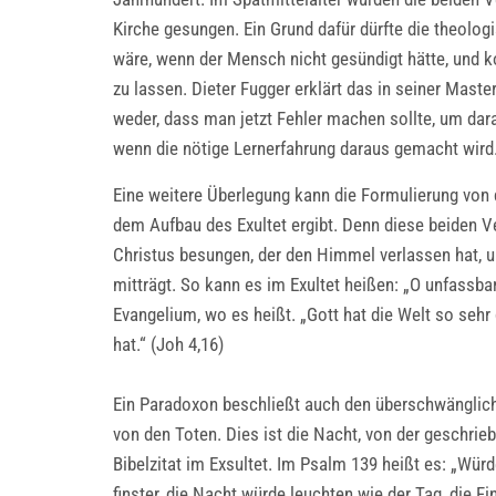
Kirche gesungen. Ein Grund dafür dürfte die theolo
wäre, wenn der Mensch nicht gesündigt hätte, und 
zu lassen. Dieter Fugger erklärt das in seiner Maste
weder, dass man jetzt Fehler machen sollte, um dara
wenn die nötige Lernerfahrung daraus gemacht wird. 
Eine weitere Überlegung kann die Formulierung von 
dem Aufbau des Exultet ergibt. Denn diese beiden Ve
Christus besungen, der den Himmel verlassen hat, 
mitträgt. So kann es im Exultet heißen: „O unfassba
Evangelium, wo es heißt. „Gott hat die Welt so sehr 
hat.“ (Joh 4,16)
Ein Paradoxon beschließt auch den überschwänglichen
von den Toten. Dies ist die Nacht, von der geschrieb
Bibelzitat im Exsultet. Im Psalm 139 heißt es: „Würd
finster, die Nacht würde leuchten wie der Tag, die F