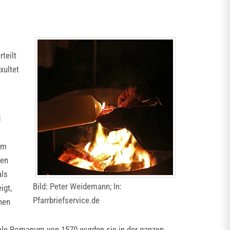
teilt
xultet
d
am
ßen
als
Bild: Peter Weidemann; In:
igt,
Pfarrbriefservice.de
hen
sale Romanum von 1570 wurden sie in der ganzen