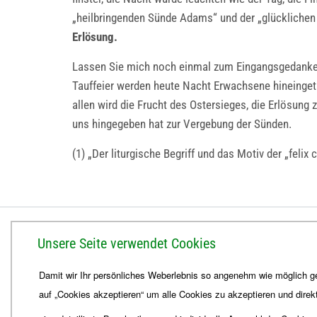
„heilbringenden Sünde Adams“ und der „glücklichen
Erlösung.
Lassen Sie mich noch einmal zum Eingangsgedanken z
Tauffeier werden heute Nacht Erwachsene hineingeta
allen wird die Frucht des Ostersieges, die Erlösung z
uns hingegeben hat zur Vergebung der Sünden.
(1) „Der liturgische Begriff und das Motiv der „feli
BISTUM ERFURT
Unsere Seite verwendet Cookies
Bischöfliches Ordinariat
Damit wir Ihr persönliches Weberlebnis so angenehm wie möglich ge
Herrmannsplatz 9, 99084 Erfurt
auf „Cookies akzeptieren“ um alle Cookies zu akzeptieren und direk
Telefon
+49 361 6572-0
Fax
+49 361 6572-444