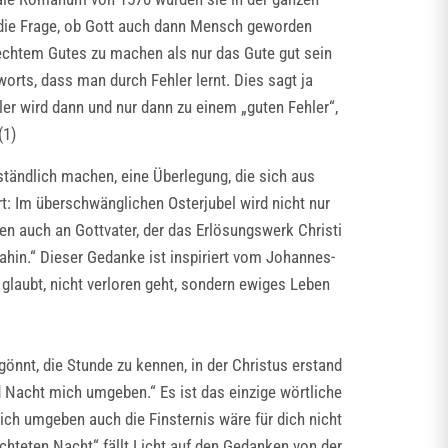
t die Frage, ob Gott auch dann Mensch geworden
echtem Gutes zu machen als nur das Gute gut sein
worts, dass man durch Fehler lernt. Dies sagt ja
ler wird dann und nur dann zu einem „guten Fehler“,
(1)
tändlich machen, eine Überlegung, die sich aus
t: Im überschwänglichen Osterjubel wird nicht nur
n auch an Gottvater, der das Erlösungswerk Christi
ahin.“ Dieser Gedanke ist inspiriert vom Johannes-
n glaubt, nicht verloren geht, sondern ewiges Leben
gönnt, die Stunde zu kennen, in der Christus erstand
rd Nacht mich umgeben.“ Es ist das einzige wörtliche
mich umgeben auch die Finsternis wäre für dich nicht
uchteten Nacht“ fällt Licht auf den Gedanken von der