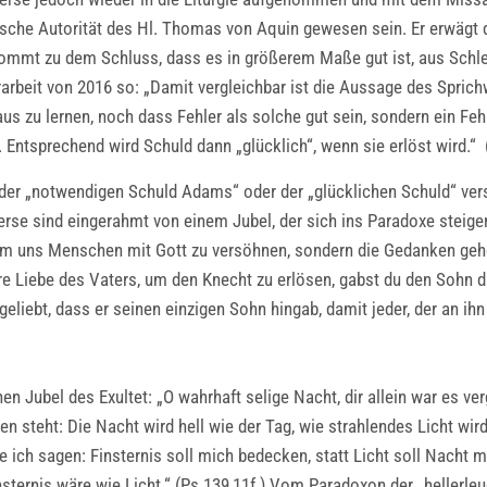
gische Autorität des Hl. Thomas von Aquin gewesen sein. Er erwäg
kommt zu dem Schluss, dass es in größerem Maße gut ist, aus Schl
rarbeit von 2016 so: „Damit vergleichbar ist die Aussage des Sprich
us zu lernen, noch dass Fehler als solche gut sein, sondern ein Feh
Entsprechend wird Schuld dann „glücklich“, wenn sie erlöst wird.“ 
der „notwendigen Schuld Adams“ oder der „glücklichen Schuld“ vers
rse sind eingerahmt von einem Jubel, der sich ins Paradoxe steiger
um uns Menschen mit Gott zu versöhnen, sondern die Gedanken gehe
re Liebe des Vaters, um den Knecht zu erlösen, gabst du den Sohn d
geliebt, dass er seinen einzigen Sohn hingab, damit jeder, der an ih
 Jubel des Exultet: „O wahrhaft selige Nacht, dir allein war es ver
en steht: Die Nacht wird hell wie der Tag, wie strahlendes Licht wi
e ich sagen: Finsternis soll mich bedecken, statt Licht soll Nacht 
insternis wäre wie Licht.“ (Ps 139,11f.) Vom Paradoxon der „hellerle