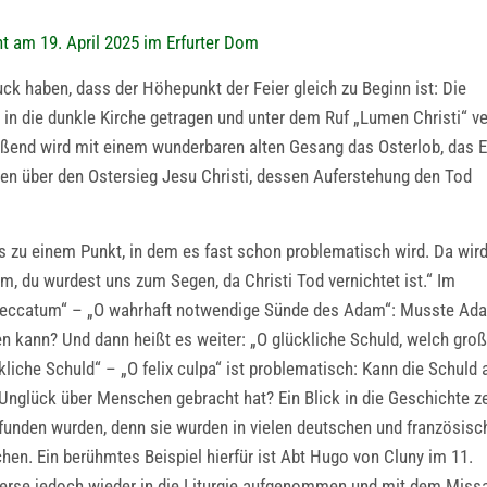
ht am 19. April 2025 im Erfurter Dom
uck haben, dass der Höhepunkt der Feier gleich zu Beginn ist: Die
 in die dunkle Kirche getragen und unter dem Ruf „Lumen Christi“ ver
ießend wird mit einem wunderbaren alten Gesang das Osterlob, das E
ken über den Ostersieg Jesu Christi, dessen Auferstehung den Tod
bis zu einem Punkt, in dem es fast schon problematisch wird. Da wir
, du wurdest uns zum Segen, da Christi Tod vernichtet ist.“ Im
 peccatum“ – „O wahrhaft notwendige Sünde des Adam“: Musste Ad
en kann? Und dann heißt es weiter: „O glückliche Schuld, welch gro
liche Schuld“ – „O felix culpa“ ist problematisch: Kann die Schuld 
 Unglück über Menschen gebracht hat? Ein Blick in die Geschichte ze
funden wurden, denn sie wurden in vielen deutschen und französisc
hen. Ein berühmtes Beispiel hierfür ist Abt Hugo von Cluny im 11.
 Verse jedoch wieder in die Liturgie aufgenommen und mit dem Mis