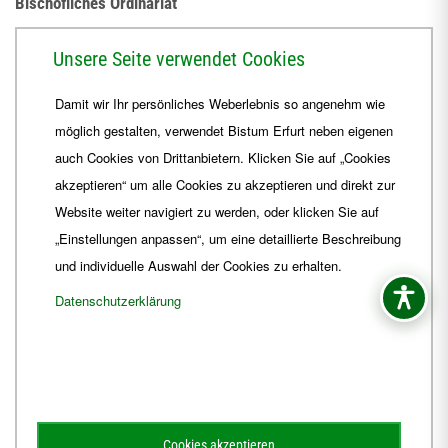
Bischöfliches Ordinariat
Herrmannsplatz 9, 99084 Erfurt
Unsere Seite verwendet Cookies
Telefon
+49 361 6572-0
Damit wir Ihr persönliches Weberlebnis so angenehm wie
Fax
+49 361 6572-444
möglich gestalten, verwendet Bistum Erfurt neben eigenen
E-Mail
ordinariat
@
Bistum-Erfurt.de
auch Cookies von Drittanbietern. Klicken Sie auf „Cookies
akzeptieren“ um alle Cookies zu akzeptieren und direkt zur
Website weiter navigiert zu werden, oder klicken Sie auf
„Einstellungen anpassen“, um eine detaillierte Beschreibung
und individuelle Auswahl der Cookies zu erhalten.
Datenschutzerklärung
Impressum
Barrierefreiheit
Kontakt
Cookies akzeptieren