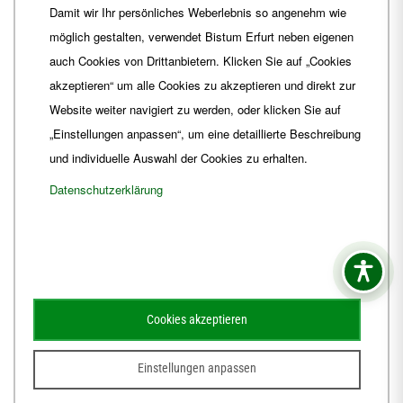
Damit wir Ihr persönliches Weberlebnis so angenehm wie
Fax
+49 361 6572-444
möglich gestalten, verwendet Bistum Erfurt neben eigenen
E-Mail
ordinariat
@
Bistum-Erfurt.de
auch Cookies von Drittanbietern. Klicken Sie auf „Cookies
akzeptieren“ um alle Cookies zu akzeptieren und direkt zur
Website weiter navigiert zu werden, oder klicken Sie auf
„Einstellungen anpassen“, um eine detaillierte Beschreibung
und individuelle Auswahl der Cookies zu erhalten.
Datenschutzerklärung
Impressum
Barrierefreiheit
Kontakt
Cookies akzeptieren
Schematismus
Amtsblatt
Einstellungen anpassen
© 2026
Webdesign für Jena von der DATA HORIZON Digitalagentur