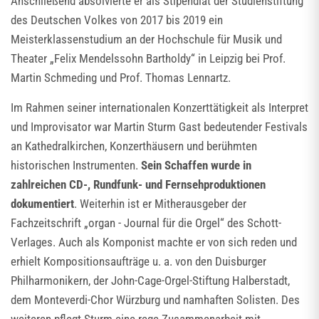
Anschließend absolvierte er als Stipendiat der Studienstiftung
des Deutschen Volkes von 2017 bis 2019 ein
Meisterklassenstudium an der Hochschule für Musik und
Theater „Felix Mendelssohn Bartholdy“ in Leipzig bei Prof.
Martin Schmeding und Prof. Thomas Lennartz.
Im Rahmen seiner internationalen Konzerttätigkeit als Interpret
und Improvisator war Martin Sturm Gast bedeutender Festivals
an Kathedralkirchen, Konzerthäusern und berühmten
historischen Instrumenten.
Sein Schaffen wurde in
zahlreichen CD-, Rundfunk- und Fernsehproduktionen
dokumentiert
. Weiterhin ist er Mitherausgeber der
Fachzeitschrift „organ - Journal für die Orgel“ des Schott-
Verlages. Auch als Komponist machte er von sich reden und
erhielt Kompositionsaufträge u. a. von den Duisburger
Philharmonikern, der John-Cage-Orgel-Stiftung Halberstadt,
dem Monteverdi-Chor Würzburg und namhaften Solisten. Des