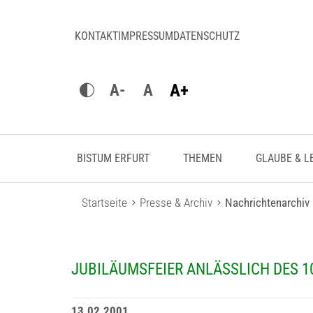
KONTAKT
IMPRESSUM
DATENSCHUTZ
A+
A-
A
BISTUM ERFURT
THEMEN
GLAUBE & L
Startseite
Presse & Archiv
Nachrichtenarchiv
JUBILÄUMSFEIER ANLÄSSLICH DES 
13.02.2001