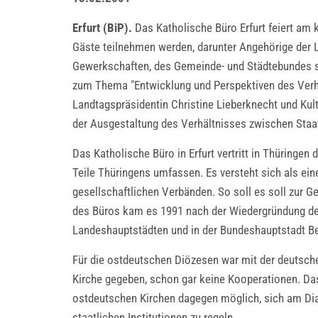
Erfurt (BiP).
Das Katholische Büro Erfurt feiert am
Gäste teilnehmen werden, darunter Angehörige der L
Gewerkschaften, des Gemeinde- und Städtebundes sow
zum Thema "Entwicklung und Perspektiven des Verhä
Landtagspräsidentin Christine Lieberknecht und Kult
der Ausgestaltung des Verhältnisses zwischen Staat 
Das Katholische Büro in Erfurt vertritt in Thüringe
Teile Thüringens umfassen. Es versteht sich als ein
gesellschaftlichen Verbänden. So soll es soll zur G
des Büros kam es 1991 nach der Wiedergründung des
Landeshauptstädten und in der Bundeshauptstadt Ber
Für die ostdeutschen Diözesen war mit der deutschen
Kirche gegeben, schon gar keine Kooperationen. Da
ostdeutschen Kirchen dagegen möglich, sich am Dial
staatlichen Institutionen zu regeln.