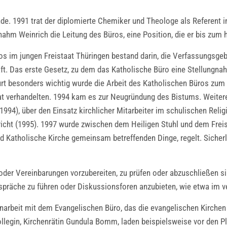
nde. 1991 trat der diplomierte Chemiker und Theologe als Referent in
nahm Weinrich die Leitung des Büros, eine Position, die er bis zum 
s im jungen Freistaat Thüringen bestand darin, die Verfassungsgeb
 Das erste Gesetz, zu dem das Katholische Büro eine Stellungnahm
urt besonders wichtig wurde die Arbeit des Katholischen Büros zum V
taat verhandelten. 1994 kam es zur Neugründung des Bistums. Weiter
1994), über den Einsatz kirchlicher Mitarbeiter im schulischen Reli
richt (1995). 1997 wurde zwischen dem Heiligen Stuhl und dem Freis
und Katholische Kirche gemeinsam betreffenden Dinge, regelt. Siche
der Vereinbarungen vorzubereiten, zu prüfen oder abzuschließen s
espräche zu führen oder Diskussionsforen anzubieten, wie etwa im v
beit mit dem Evangelischen Büro, das die evangelischen Kirchen in
Kollegin, Kirchenrätin Gundula Bomm, laden beispielsweise vor den