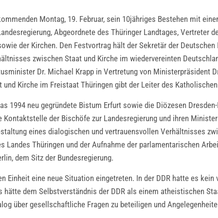
 kommenden Montag, 19. Februar, sein 10jähriges Bestehen mit ei
andesregierung, Abgeordnete des Thüringer Landtages, Vertreter d
ie der Kirchen. Den Festvortrag hält der Sekretär der Deutschen 
ltnisses zwischen Staat und Kirche im wiedervereinten Deutschlan
usminister Dr. Michael Krapp in Vertretung von Ministerpräsident Dr
und Kirche im Freistaat Thüringen gibt der Leiter des Katholischen B
n das 1994 neu gegründete Bistum Erfurt sowie die Diözesen Dresden
e Kontaktstelle der Bischöfe zur Landesregierung und ihren Ministe
estaltung eines dialogischen und vertrauensvollen Verhältnisses zwi
 Landes Thüringen und der Aufnahme der parlamentarischen Arbeit.
lin, dem Sitz der Bundesregierung.
 Einheit eine neue Situation eingetreten. In der DDR hatte es kein
s hätte dem Selbstverständnis der DDR als einem atheistischen St
og über gesellschaftliche Fragen zu beteiligen und Angelegenheite