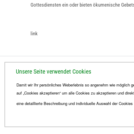
Gottesdiensten ein oder bieten ökumenische Gebetsf
link
BISTUM ERFURT
Unsere Seite verwendet Cookies
Bischöfliches Ordinariat
Damit wir Ihr persönliches Weberlebnis so angenehm wie möglich ge
Herrmannsplatz 9, 99084 Erfurt
auf „Cookies akzeptieren“ um alle Cookies zu akzeptieren und direk
Telefon
+49 361 6572-0
Fax
+49 361 6572-444
eine detaillierte Beschreibung und individuelle Auswahl der Cookies
E-Mail
ordinariat
@
Bistum-Erfurt.de
© 2026
Webdesign für Jena von der DATA HORIZON Digitalagentur