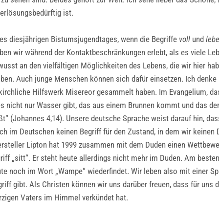
erlösungsbedürftig ist.
es diesjährigen Bistumsjugendtages, wenn die Begriffe
voll
und
leb
en wir während der Kontaktbeschränkungen erlebt, als es viele Leb
usst an den vielfältigen Möglichkeiten des Lebens, die wir hier hab
aben. Auch junge Menschen können sich dafür einsetzen. Ich denke
as kirchliche Hilfswerk Misereor gesammelt haben. Im Evangelium, da
 es nicht nur Wasser gibt, das aus einem Brunnen kommt und das den
eßt“ (Johannes 4,14). Unsere deutsche Sprache weist darauf hin, das
ich im Deutschen keinen Begriff für den Zustand, in dem wir keinen 
ehersteller Lipton hat 1999 zusammen mit dem Duden einen Wettbewer
ff „sitt“. Er steht heute allerdings nicht mehr im Duden. Am beste
te noch im Wort „Wampe“ wiederfindet. Wir leben also mit einer Spr
riff gibt. Als Christen können wir uns darüber freuen, dass für uns di
rzigen Vaters im Himmel verkündet hat.