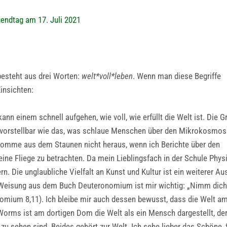
endtag am 17. Juli 2021
besteht aus drei Worten:
welt*voll*leben
. Wenn man diese Begriffe
insichten:
nn einem schnell aufgehen, wie voll, wie erfüllt die Welt ist. Die 
unvorstellbar wie das, was schlaue Menschen über den Mikrokosmos
 komme aus dem Staunen nicht heraus, wenn ich Berichte über den
ine Fliege zu betrachten. Da mein Lieblingsfach in der Schule Phys
rn. Die unglaubliche Vielfalt an Kunst und Kultur ist ein weiterer Au
 Weisung aus dem Buch Deuteronomium ist mir wichtig: „Nimm dich 
onomium 8,11). Ich bleibe mir auch dessen bewusst, dass die Welt am
orms ist am dortigen Dom die Welt als ein Mensch dargestellt, der
zu sehen sind. Beides gehört zur Welt. Ich sehe lieber das Schöne,