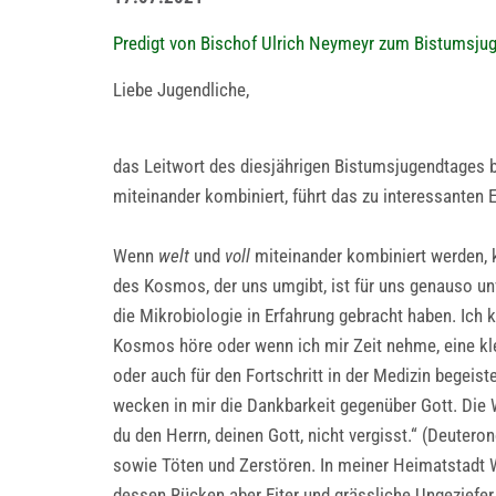
Predigt von Bischof Ulrich Neymeyr zum Bistumsjug
Liebe Jugendliche,
das Leitwort des diesjährigen Bistumsjugendtages 
miteinander kombiniert, führt das zu interessanten E
Wenn
welt
und
voll
miteinander kombiniert werden, ka
des Kosmos, der uns umgibt, ist für uns genauso 
die Mikrobiologie in Erfahrung gebracht haben. Ich
Kosmos höre oder wenn ich mir Zeit nehme, eine kle
oder auch für den Fortschritt in der Medizin begeiste
wecken in mir die Dankbarkeit gegenüber Gott. Die
du den Herrn, deinen Gott, nicht vergisst.“ (Deuter
sowie Töten und Zerstören. In meiner Heimatstadt W
dessen Rücken aber Eiter und grässliche Ungeziefer 