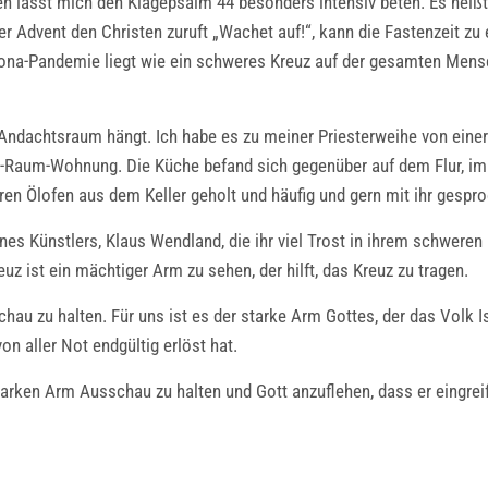
en lässt mich den Klagepsalm 44 besonders intensiv beten. Es heißt
r Advent den Christen zuruft „Wachet auf!“, kann die Fastenzeit zu e
orona-Pandemie liegt wie ein schweres Kreuz auf der gesamten Mens
em Andachtsraum hängt. Ich habe es zu meiner Priesterweihe von ein
Ein-Raum-Wohnung. Die Küche befand sich gegenüber auf dem Flur, im
ihren Ölofen aus dem Keller geholt und häufig und gern mit ihr gesp
nes Künstlers, Klaus Wendland, die ihr viel Trost in ihrem schwere
z ist ein mächtiger Arm zu sehen, der hilft, das Kreuz zu tragen.
hau zu halten. Für uns ist es der starke Arm Gottes, der das Volk I
n aller Not endgültig erlöst hat.
starken Arm Ausschau zu halten und Gott anzuflehen, dass er eingrei