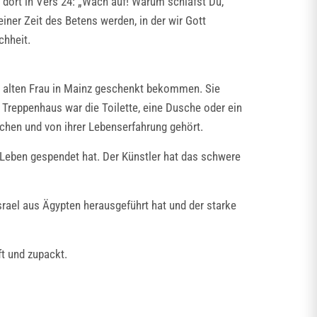
 dort in Vers 24: „Wach auf! Warum schläfst Du,
iner Zeit des Betens werden, in der wir Gott
chheit.
er alten Frau in Mainz geschenkt bekommen. Sie
 Treppenhaus war die Toilette, eine Dusche oder ein
rochen und von ihrer Lebenserfahrung gehört.
n Leben gespendet hat. Der Künstler hat das schwere
srael aus Ägypten herausgeführt hat und der starke
ft und zupackt.