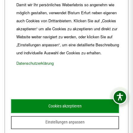
Damit wir Ihr persönliches Weberlebnis so angenehm wie
Fax
+49 361 6572-444
möglich gestalten, verwendet Bistum Erfurt neben eigenen
E-Mail
ordinariat
@
Bistum-Erfurt.de
auch Cookies von Drittanbietern. Klicken Sie auf „Cookies
akzeptieren“ um alle Cookies zu akzeptieren und direkt zur
Website weiter navigiert zu werden, oder klicken Sie auf
„Einstellungen anpassen“, um eine detaillierte Beschreibung
und individuelle Auswahl der Cookies zu erhalten.
Datenschutzerklärung
Impressum
Barrierefreiheit
Kontakt
Cookies akzeptieren
Schematismus
Amtsblatt
Einstellungen anpassen
© 2026
Webdesign für Jena von der DATA HORIZON Digitalagentur