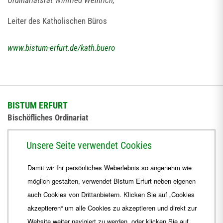
Ordinariatsrat Winfried Weinrich,
Leiter des Katholischen Büros
www.bistum-erfurt.de/kath.buero
BISTUM ERFURT
Bischöfliches Ordinariat
Herrmannsplatz 9, 99084 Erfurt
Unsere Seite verwendet Cookies
Telefon
+49 361 6572-0
Damit wir Ihr persönliches Weberlebnis so angenehm wie
Fax
+49 361 6572-444
möglich gestalten, verwendet Bistum Erfurt neben eigenen
E-Mail
ordinariat
@
Bistum-Erfurt.de
auch Cookies von Drittanbietern. Klicken Sie auf „Cookies
akzeptieren“ um alle Cookies zu akzeptieren und direkt zur
Website weiter navigiert zu werden, oder klicken Sie auf