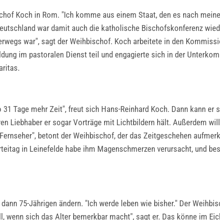
chof Koch in Rom. "Ich komme aus einem Staat, den es nach meiner 
eutschland war damit auch die katholische Bischofskonferenz wiede
erwegs war", sagt der Weihbischof. Koch arbeitete in den Kommissio
ldung im pastoralen Dienst teil und engagierte sich in der Unter
aritas.
so 31 Tage mehr Zeit", freut sich Hans-Reinhard Koch. Dann kann er 
n Liebhaber er sogar Vorträge mit Lichtbildern hält. Außerdem will 
 Fernseher", betont der Weihbischof, der das Zeitgeschehen aufmerk
teitag in Leinefelde habe ihm Magenschmerzen verursacht, und beso
 dann 75-Jährigen ändern. "Ich werde leben wie bisher." Der Weihbi
, wenn sich das Alter bemerkbar macht", sagt er. Das könne im Eichsf