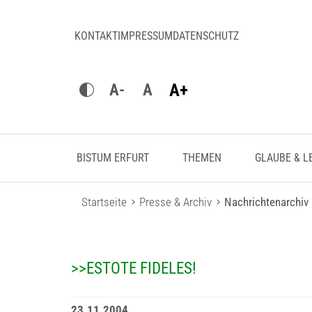
KONTAKT
IMPRESSUM
DATENSCHUTZ
A+
A-
A
BISTUM ERFURT
THEMEN
GLAUBE & L
Startseite
Presse & Archiv
Nachrichtenarchiv
>>ESTOTE FIDELES!
23.11.2004