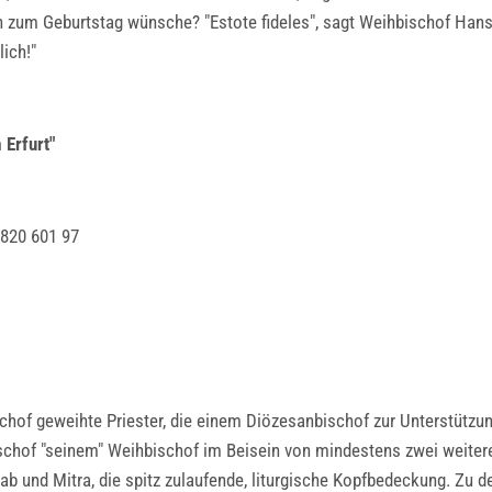
h zum Geburtstag wünsche? "Estote fideles", sagt Weihbischof Hans
lich!"
 Erfurt"
 820 601 97
hof geweihte Priester, die einem Diözesanbischof zur Unterstützu
bischof "seinem" Weihbischof im Beisein von mindestens zwei weiter
tab und Mitra, die spitz zulaufende, liturgische Kopfbedeckung. Zu