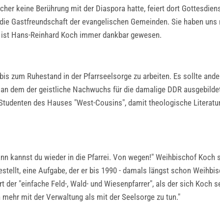
licher keine Berührung mit der Diaspora hatte, feiert dort Gottesdie
die Gastfreundschaft der evangelischen Gemeinden. Sie haben uns mi
g ist Hans-Reinhard Koch immer dankbar gewesen.
an bis zum Ruhestand in der Pfarrseelsorge zu arbeiten. Es sollte 
t, an dem der geistliche Nachwuchs für die damalige DDR ausgebild
 Studenten des Hauses "West-Cousins", damit theologische Literatu
dann kannst du wieder in die Pfarrei. Von wegen!" Weihbischof Koch
estellt, eine Aufgabe, der er bis 1990 - damals längst schon Weihbi
ert der "einfache Feld-, Wald- und Wiesenpfarrer", als der sich Koch 
ich mehr mit der Verwaltung als mit der Seelsorge zu tun."