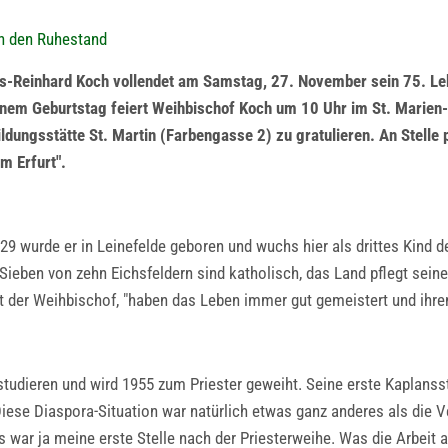
in den Ruhestand
ans-Reinhard Koch vollendet am Samstag, 27. November sein 75. L
inem Geburtstag feiert Weihbischof Koch um 10 Uhr im St. Marien-
ildungsstätte St. Martin (Farbengasse 2) zu gratulieren. An Stell
m Erfurt".
29 wurde er in Leinefelde geboren und wuchs hier als drittes Kind 
 Sieben von zehn Eichsfeldern sind katholisch, das Land pflegt seine
int der Weihbischof, "haben das Leben immer gut gemeistert und ihr
tudieren und wird 1955 zum Priester geweiht. Seine erste Kaplansste
iese Diaspora-Situation war natürlich etwas ganz anderes als die Ve
 war ja meine erste Stelle nach der Priesterweihe. Was die Arbeit a