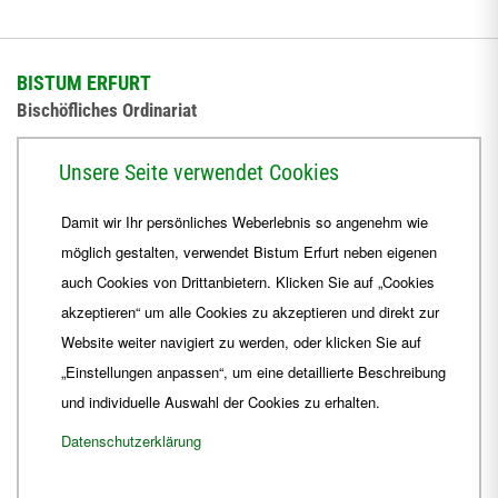
BISTUM ERFURT
Bischöfliches Ordinariat
Herrmannsplatz 9, 99084 Erfurt
Unsere Seite verwendet Cookies
Telefon
+49 361 6572-0
Damit wir Ihr persönliches Weberlebnis so angenehm wie
Fax
+49 361 6572-444
möglich gestalten, verwendet Bistum Erfurt neben eigenen
E-Mail
ordinariat
@
Bistum-Erfurt.de
auch Cookies von Drittanbietern. Klicken Sie auf „Cookies
akzeptieren“ um alle Cookies zu akzeptieren und direkt zur
Website weiter navigiert zu werden, oder klicken Sie auf
„Einstellungen anpassen“, um eine detaillierte Beschreibung
und individuelle Auswahl der Cookies zu erhalten.
Datenschutzerklärung