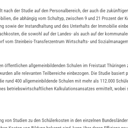
t nach der Studie auf den Personalbereich, der auch die zukünftigen
obilien, die abhängig vom Schultyp, zwischen 9 und 21 Prozent der 
ung sowie der Instandhaltung und des Unterhalts der Immobilie einb
achkosten, die sowohl auf der Landes- als auch auf der kommunalen
rndorf vom Steinbeis-Transferzentrum Wirtschafts- und Sozialmanag
 den öffentlichen allgemeinbildenden Schulen im Freistaat Thüringe
en alle relevanten Teilbereiche einbezogen. Die Studie basiert pri
ie rund 400 allgemeinbildende Schulen mit mehr als 112.000 Schüle
es betriebswirtschaftlichen Kalkulationsansatzes ermittelt, wobei ste
ung von Studien zu den Schülerkosten in den einzelnen Bundesländer