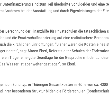
r Unterfinanzierung sind zum Teil überhöhte Schulgelder und eine S
parmaßnahmen bei der Ausstattung und durch Eigenleistungen der Elt
er Berechnung der Finanzhilfe für Privatschulen die tatsächlichen K
rden und die Ersatzschulfinanzierung auf eine realistischere Berechn
 auch die kirchlichen Einrichtungen. "Bisher waren die Kosten eines 
ger richtet", sagt Marco Eberl, Referatsleiter Schulen der Föderatio
e freien Träger eine gute Grundlage für die Gespräche mit der Landes
as Wasser ist aber weiter gestiegen", so Eberl.
je nach Schultyp, in Thüringen Gesamtkosten in Höhe von ca. 4300 
d ihrer besonderen Struktur bilden die Förderschulen (Sonderschule