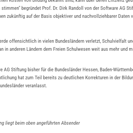
chen Kosten von Bildung bekannt sind, kann über deren Effizienz ge
stimmen" begründet Prof. Dr. Dirk Randoll von der Software AG Stiftu
chen zukünftig auf der Basis objektiver und nachvollziehbarer Daten
e offensichtlich in vielen Bundesländern verletzt, Schulvielfalt und
 man in anderen Ländern dem Freien Schulwesen weit aus mehr und m
e AG Stiftung bisher für die Bundesländer Hessen, Baden-Württemb
lichung hat zum Teil bereits zu deutlichen Korrekturen in der Bildun
undesländer veranlasst.
ung liegt beim oben angeführten Absender