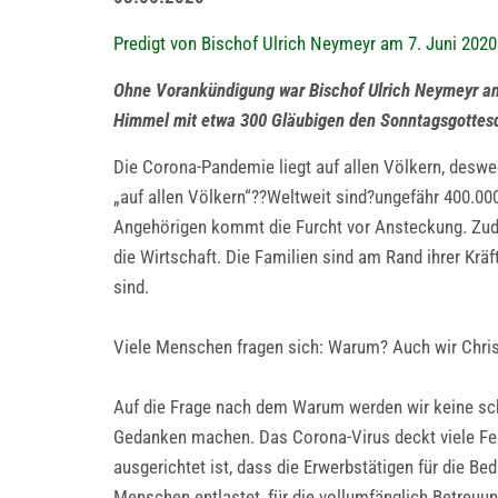
Predigt von Bischof Ulrich Neymeyr am 7. Juni 202
Ohne Vorankündigung war Bischof Ulrich Neymeyr am 
Himmel mit etwa 300 Gläubigen den Sonntagsgottesdie
Die Corona-Pandemie liegt auf allen Völkern, deswe
„auf allen Völkern“??Weltweit sind?ungefähr 400.00
Angehörigen kommt die Furcht vor Ansteckung. Zud
die Wirtschaft. Die Familien sind am Rand ihrer Kräf
sind.
Viele Menschen fragen sich: Warum? Auch wir Chri
Auf die Frage nach dem Warum werden wir keine schl
Gedanken machen. Das Corona-Virus deckt viele Feh
ausgerichtet ist, dass die Erwerbstätigen für die B
Menschen entlastet, für die vollumfänglich Betreuu