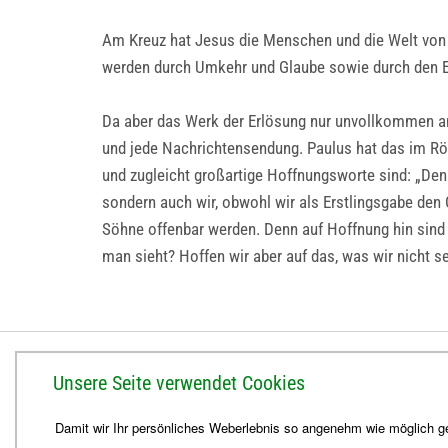
Am Kreuz hat Jesus die Menschen und die Welt von 
werden durch Umkehr und Glaube sowie durch den 
Da aber das Werk der Erlösung nur unvollkommen ang
und jede Nachrichtensendung. Paulus hat das im Rö
und zugleicht großartige Hoffnungsworte sind: „Den
sondern auch wir, obwohl wir als Erstlingsgabe den 
Söhne offenbar werden. Denn auf Hoffnung hin sind w
man sieht? Hoffen wir aber auf das, was wir nicht s
BISTUM ERFURT
Unsere Seite verwendet Cookies
Bischöfliches Ordinariat
Damit wir Ihr persönliches Weberlebnis so angenehm wie möglich ge
Herrmannsplatz 9, 99084 Erfurt