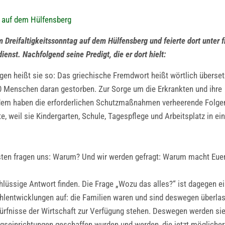
0 auf dem Hülfensberg
Dreifaltigkeitssonntag auf dem Hülfensberg und feierte dort unter 
nst. Nachfolgend seine Predigt, die er dort hielt:
gen heißt sie so: Das griechische Fremdwort heißt wörtlich überset
0 Menschen daran gestorben. Zur Sorge um die Erkrankten und ihre
em haben die erforderlichen Schutzmaßnahmen verheerende Folgen
te, weil sie Kindergarten, Schule, Tagespflege und Arbeitsplatz in e
sten fragen uns: Warum? Und wir werden gefragt: Warum macht Eue
üssige Antwort finden. Die Frage „Wozu das alles?“ ist dagegen ei
lentwicklungen auf: die Familien waren und sind deswegen überlast
edürfnisse der Wirtschaft zur Verfügung stehen. Deswegen werden sie
ngseinrichtungen geschaffen wurden und werden, die jetzt mögliche