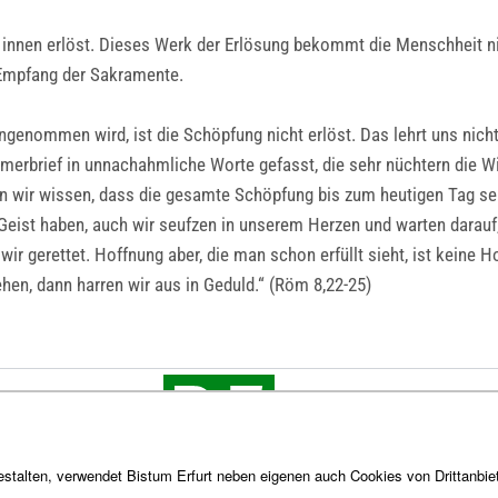
innen erlöst. Dieses Werk der Erlösung bekommt die Menschheit n
Empfang der Sakramente.
enommen wird, ist die Schöpfung nicht erlöst. Das lehrt uns nicht
merbrief in unnachahmliche Worte gefasst, die sehr nüchtern die W
n wir wissen, dass die gesamte Schöpfung bis zum heutigen Tag seuf
Geist haben, auch wir seufzen in unserem Herzen und warten darauf,
ir gerettet. Hoffnung aber, die man schon erfüllt sieht, ist keine
ehen, dann harren wir aus in Geduld.“ (Röm 8,22-25)
stalten, verwendet Bistum Erfurt neben eigenen auch Cookies von Drittanbiet