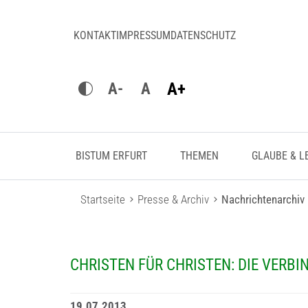
KONTAKT
IMPRESSUM
DATENSCHUTZ
A+
A-
A
BISTUM ERFURT
THEMEN
GLAUBE & L
Startseite
Presse & Archiv
Nachrichtenarchiv
CHRISTEN FÜR CHRISTEN: DIE VERB
19.07.2013