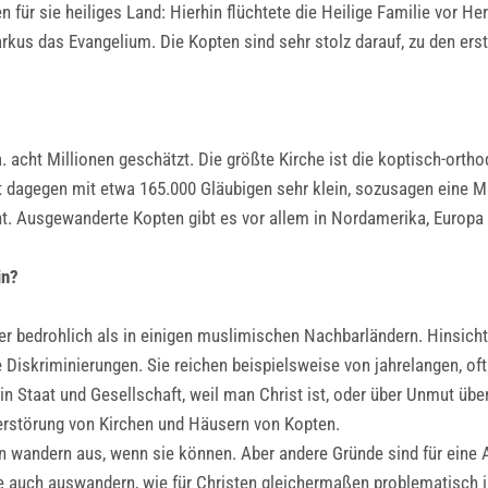
für sie heiliges Land: Hierhin flüchtete die Heilige Familie vor He
arkus das Evangelium. Die Kopten sind sehr stolz darauf, zu den erst
. acht Millionen geschätzt. Die größte Kirche ist die koptisch-ortho
 dagegen mit etwa 165.000 Gläubigen sehr klein, sozusagen eine Min
t. Ausgewanderte Kopten gibt es vor allem in Nordamerika, Europa 
in?
ger bedrohlich als in einigen muslimischen Nachbarländern. Hinsich
he Diskriminierungen. Sie reichen beispielsweise von jahrelangen, 
 Staat und Gesellschaft, weil man Christ ist, oder über Unmut über c
Zerstörung von Kirchen und Häusern von Kopten.
n wandern aus, wenn sie können. Aber andere Gründe sind für eine
e auch auswandern, wie für Christen gleichermaßen problematisch ist