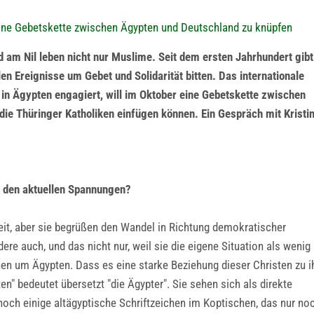
eine Gebetskette zwischen Ägypten und Deutschland zu knüpfen
d am Nil leben nicht nur Muslime. Seit dem ersten Jahrhundert gibt
len Ereignisse um Gebet und Solidarität bitten. Das internationale
 in Ägypten engagiert, will im Oktober eine Gebetskette zwischen
die Thüringer Katholiken einfügen können. Ein Gespräch mit Kristi
d den aktuellen Spannungen?
it, aber sie begrüßen den Wandel in Richtung demokratischer
ere auch, und das nicht nur, weil sie die eigene Situation als wenig
nen um Ägypten. Dass es eine starke Beziehung dieser Christen zu 
" bedeutet übersetzt "die Ägypter". Sie sehen sich als direkte
och einige altägyptische Schriftzeichen im Koptischen, das nur no