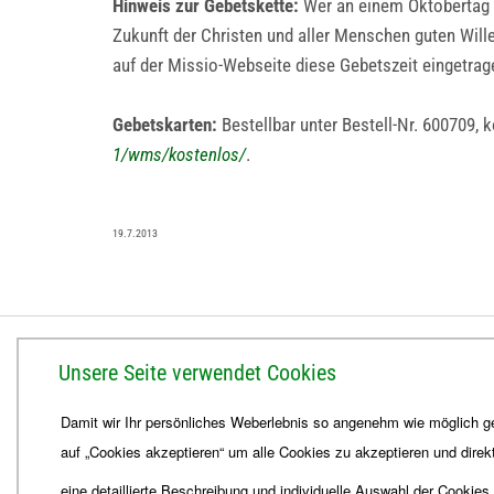
Hinweis zur Gebetskette:
Wer an einem Oktobertag w
Zukunft der Christen und aller Menschen guten Wille
auf der Missio-Webseite diese Gebetszeit eingetra
Gebetskarten:
Bestellbar unter Bestell-Nr. 600709, 
1/wms/kostenlos/
.
19.7.2013
BISTUM ERFURT
Unsere Seite verwendet Cookies
Bischöfliches Ordinariat
Damit wir Ihr persönliches Weberlebnis so angenehm wie möglich ge
Herrmannsplatz 9, 99084 Erfurt
auf „Cookies akzeptieren“ um alle Cookies zu akzeptieren und direk
Telefon
+49 361 6572-0
Fax
+49 361 6572-444
eine detaillierte Beschreibung und individuelle Auswahl der Cookies