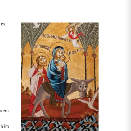
 es
n
ihrem
ch im