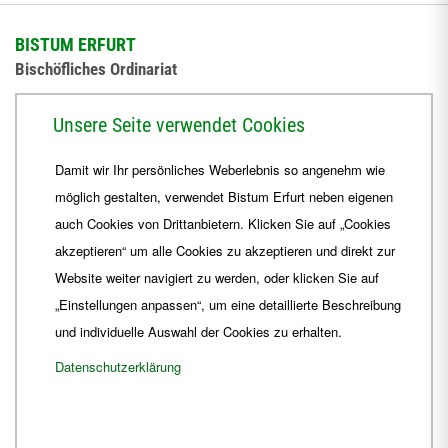
BISTUM ERFURT
Bischöfliches Ordinariat
Herrmannsplatz 9, 99084 Erfurt
Unsere Seite verwendet Cookies
Telefon
+49 361 6572-0
Damit wir Ihr persönliches Weberlebnis so angenehm wie
Fax
+49 361 6572-444
möglich gestalten, verwendet Bistum Erfurt neben eigenen
E-Mail
ordinariat
@
Bistum-Erfurt.de
auch Cookies von Drittanbietern. Klicken Sie auf „Cookies
akzeptieren“ um alle Cookies zu akzeptieren und direkt zur
Website weiter navigiert zu werden, oder klicken Sie auf
„Einstellungen anpassen“, um eine detaillierte Beschreibung
und individuelle Auswahl der Cookies zu erhalten.
Datenschutzerklärung