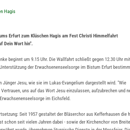
en Hagis
tums Erfurt zum Klüschen Hagis am Fest Christi Himmelfahrt
f Dein Wort hin".
ke beginnt um 9.15 Uhr. Die Wallfahrt schließt gegen 12.30 Uhr m
ur Unterstützung der Erwachsenenseelsorge im Bistum Erfurt bestimm
en Jünger Jesu, wie sie im Lukas-Evangelium dargestellt wird. "Wie
 Vertrauen, uns auf das Wort Jesu einzulassen, aufzubrechen und n
r Erwachsenenseelsorge im Eichsfeld.
rtsetzung: Seit 1957 gestaltet der Bläserchor aus Kefferhausen die 
st schon seit vielen Jahren dabei - sowie der Kirchenchor von Brei
rwähnt wurde, übernehmen liturgische Dienste in der Messfeier. Die 