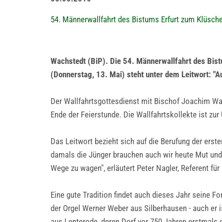
54. Männerwallfahrt des Bistums Erfurt zum Klüsch
Wachstedt (BiP). Die 54. Männerwallfahrt des Bis
(Donnerstag, 13. Mai) steht unter dem Leitwort: "Au
Der Wallfahrtsgottesdienst mit Bischof Joachim Wan
Ende der Feierstunde. Die Wallfahrtskollekte ist z
Das Leitwort bezieht sich auf die Berufung der erst
damals die Jünger brauchen auch wir heute Mut und
Wege zu wagen", erläutert Peter Nagler, Referent fü
Eine gute Tradition findet auch dieses Jahr seine Fo
der Orgel Werner Weber aus Silberhausen - auch er i
aus Lenterode, deren Dorf vor 750 Jahren erstmals e