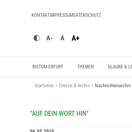
KONTAKT
IMPRESSUM
DATENSCHUTZ
A+
A-
A
BISTUM ERFURT
THEMEN
GLAUBE & L
Startseite
Presse & Archiv
Nachrichtenarchiv
"AUF DEIN WORT HIN"
06.05.2010