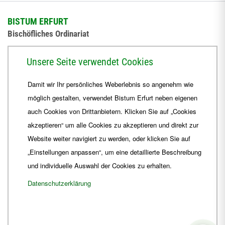
BISTUM ERFURT
Bischöfliches Ordinariat
Herrmannsplatz 9, 99084 Erfurt
Unsere Seite verwendet Cookies
Telefon
+49 361 6572-0
Damit wir Ihr persönliches Weberlebnis so angenehm wie
Fax
+49 361 6572-444
möglich gestalten, verwendet Bistum Erfurt neben eigenen
E-Mail
ordinariat
@
Bistum-Erfurt.de
auch Cookies von Drittanbietern. Klicken Sie auf „Cookies
akzeptieren“ um alle Cookies zu akzeptieren und direkt zur
Website weiter navigiert zu werden, oder klicken Sie auf
„Einstellungen anpassen“, um eine detaillierte Beschreibung
und individuelle Auswahl der Cookies zu erhalten.
Datenschutzerklärung