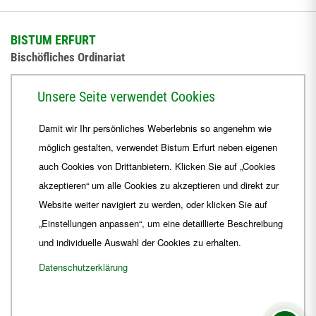
BISTUM ERFURT
Bischöfliches Ordinariat
Herrmannsplatz 9, 99084 Erfurt
Unsere Seite verwendet Cookies
Telefon
+49 361 6572-0
Damit wir Ihr persönliches Weberlebnis so angenehm wie
Fax
+49 361 6572-444
möglich gestalten, verwendet Bistum Erfurt neben eigenen
E-Mail
ordinariat
@
Bistum-Erfurt.de
auch Cookies von Drittanbietern. Klicken Sie auf „Cookies
akzeptieren“ um alle Cookies zu akzeptieren und direkt zur
Website weiter navigiert zu werden, oder klicken Sie auf
„Einstellungen anpassen“, um eine detaillierte Beschreibung
und individuelle Auswahl der Cookies zu erhalten.
Datenschutzerklärung