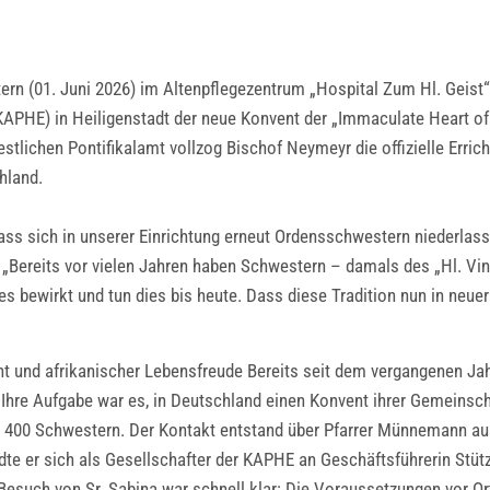
ern (01. Juni 2026) im Altenpflegezentrum „Hospital Zum Hl. Geist“
APHE) in Heiligenstadt der neue Konvent der „Immaculate Heart o
estlichen Pontifikalamt vollzog Bischof Neymeyr die offizielle Erric
hland.
dass sich in unserer Einrichtung erneut Ordensschwestern niederlass
 „Bereits vor vielen Jahren haben Schwestern – damals des „Hl. Vi
s bewirkt und tun dies bis heute. Dass diese Tradition nun in neue
t und afrikanischer Lebensfreude Bereits seit dem vergangenen Jah
. Ihre Aufgabe war es, in Deutschland einen Konvent ihrer Gemeinsch
er 400 Schwestern. Der Kontakt entstand über Pfarrer Münnemann au
e er sich als Gesellschafter der KAPHE an Geschäftsführerin Stütze
n Besuch von Sr. Sabina war schnell klar: Die Voraussetzungen vor O