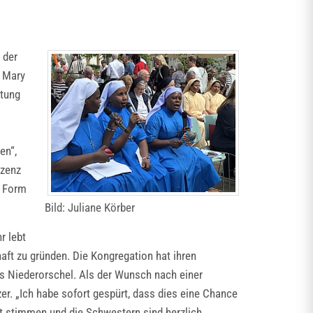
 der
f Mary
htung
en“,
nzenz
r Form
Bild: Juliane Körber
r lebt
aft zu gründen. Die Kongregation hat ihren
s Niederorschel. Als der Wunsch nach einer
r. „Ich habe sofort gespürt, dass dies eine Chance
rt stimmen und die Schwestern sind herzlich