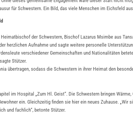
ar. Ohne dieses gemeinsame Engagement wäre dieser Start nicht mögl
ausur für Schwestern. Ein Bild, das viele Menschen im Eichsfeld aus
ld
r Heimatbischof der Schwestern, Bischof Lazarus Msimbe aus Tansa
der herzlichen Aufnahme und sagte weitere personelle Unterstützun
 Ordensleute verschiedener Gemeinschaften und Nationalitäten betete
 sagte Stützer.
nia übertragen, sodass die Schwestern in ihrer Heimat den beson
pitel im Hospital „Zum Hl. Geist“. Die Schwestern bringen Wärme, 
wohner ein. Gleichzeitig finden sie hier ein neues Zuhause. „Wir s
ch und fachlich“, betonte Stützer.