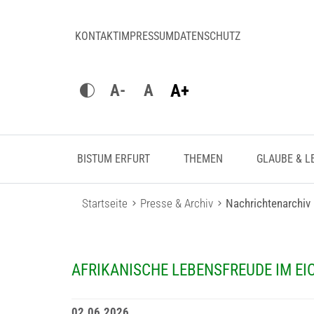
KONTAKT
IMPRESSUM
DATENSCHUTZ
A+
A-
A
BISTUM ERFURT
THEMEN
GLAUBE & L
Startseite
Presse & Archiv
Nachrichtenarchiv
AFRIKANISCHE LEBENSFREUDE IM EI
02.06.2026