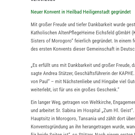
Neuer Konvent in Heilbad Heiligenstadt gegründet
Mit großer Freude und tiefer Dankbarkeit wurde gest
Katholischen AltenPflegeHeime Eichsfeld gGmbH (K
Sisters of Morogoro“ feierlich gegründet. In einem f
des ersten Konvents dieser Gemeinschaft in Deutsc
„Es erfüllt uns mit Dankbarkeit und großer Freude, 
sagte Andrea Stützer, Geschäftsführerin der KAPHE.
von Paul“ – mit Nächstenliebe und Hingabe viel Gute
weiterlebt, ist für uns ein großes Geschenk.“
Ein langer Weg, getragen von Weltkirche, Engagemen
und arbeitet Sr. Sabina im Hospital „Zum Hl. Geist“
Hauptsitz in Morogoro, Tansania und zählt dort üb
Konventsgründung an ihn herangetragen wurde, wandt
für beide Seiten ist“, so Stützer. Nach einem erste