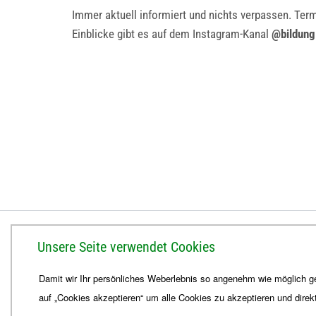
Immer aktuell informiert und nichts verpassen. Te
Einblicke gibt es auf dem Instagram-Kanal
@bildung
BISTUM ERFURT
Unsere Seite verwendet Cookies
Bischöfliches Ordinariat
Damit wir Ihr persönliches Weberlebnis so angenehm wie möglich ge
Herrmannsplatz 9, 99084 Erfurt
auf „Cookies akzeptieren“ um alle Cookies zu akzeptieren und direk
Telefon
+49 361 6572-0
Fax
+49 361 6572-444