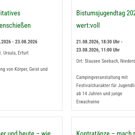
tatives
Bistumsjugendtag 202
enschießen
wert:voll
.2026 - 23.08.2026
21.08.2026, 18:30 Uhr -
23.08.2026, 11:00 Uhr
t. Ursula, Erfurt
Ort: Stausee Seebach, Nieder
ang von Körper, Geist und
Campingveranstaltung mit
Festivalcharakter für Jugendl
ab 14 Jahren und junge
Erwachsene
er und heute – wie
Kontratänze – mach m