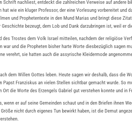
n Schrift nachliest, entdeckt die zahlreichen Verweise auf andere b
 hat wie ein kluger Professor, der eine Vorlesung vorbereitet und d
salmen und Prophetentexte in den Mund Marias und bringt diese Zit
 Geschichte bezeugt, dem Lob und Dank darzubringen ist, weil er di
 des Trostes dem Volk Israel mitteilen, nachdem der religiöse Verfal
n war und die Propheten bisher harte Worte diesbezüglich sagen mu
irne verehrt, sie hatten auch die assyrische Kleidermode angeno
nach dem Willen Gottes leben. Heute sagen wir deshalb, dass die Wo
von Papst Franziskus an vielen Stellen sichtbar gemacht wurde. So 
 Ort die Worte des Erzengels Gabriel gut verstehen konnte und i
, wenn er auf seine Gemeinden schaut und in den Briefen ihnen Weg
e Größe nicht durch eigenes Tun bewirkt haben, ist die Demut angeze
verstehen.