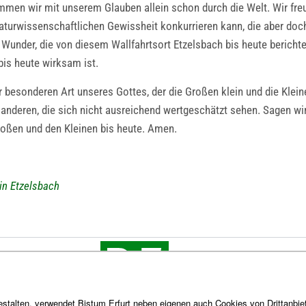
ommen wir mit unserem Glauben allein schon durch die Welt. Wir fr
aturwissenschaftlichen Gewissheit konkurrieren kann, die aber doch 
e Wunder, die von diesem Wallfahrtsort Etzelsbach bis heute berich
is heute wirksam ist.
r besonderen Art unseres Gottes, der die Großen klein und die Klei
nderen, die sich nicht ausreichend wertgeschätzt sehen. Sagen wir 
Großen und den Kleinen bis heute. Amen.
 in Etzelsbach
stalten, verwendet Bistum Erfurt neben eigenen auch Cookies von Drittanbiet