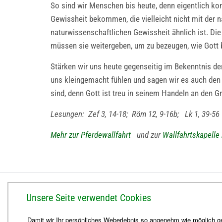
So sind wir Menschen bis heute, denn eigentlich k
Gewissheit bekommen, die vielleicht nicht mit der n
naturwissenschaftlichen Gewissheit ähnlich ist. Di
müssen sie weitergeben, um zu bezeugen, wie Gott b
Stärken wir uns heute gegenseitig im Bekenntnis de
uns kleingemacht fühlen und sagen wir es auch den a
sind, denn Gott ist treu in seinem Handeln an den 
Lesungen: Zef 3, 14-18; Röm 12, 9-16b; Lk 1, 39-56
Mehr zur Pferdewallfahrt
und zur
Wallfahrtskapelle
BISTUM ERFURT
Unsere Seite verwendet Cookies
Bischöfliches Ordinariat
Damit wir Ihr persönliches Weberlebnis so angenehm wie möglich ge