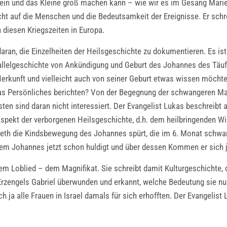
klein und das Kleine groß machen kann – wie wir es im Gesang Mar
Sicht auf die Menschen und die Bedeutsamkeit der Ereignisse. Er sc
 diesen Kriegszeiten in Europa.
aran, die Einzelheiten der Heilsgeschichte zu dokumentieren. Es ist
llelgeschichte von Ankündigung und Geburt des Johannes des Täufer
erkunft und vielleicht auch von seiner Geburt etwas wissen möchte
was Persönliches berichten? Von der Begegnung der schwangeren Mar
sten sind daran nicht interessiert. Der Evangelist Lukas beschreibt
 Aspekt der verborgenen Heilsgeschichte, d.h. dem heilbringenden W
abeth die Kindsbewegung des Johannes spürt, die im 6. Monat schwa
m Johannes jetzt schon huldigt und über dessen Kommen er sich je
em Loblied – dem Magnifikat. Sie schreibt damit Kulturgeschichte
rzengels Gabriel überwunden und erkannt, welche Bedeutung sie nun 
h ja alle Frauen in Israel damals für sich erhofften. Der Evangelist