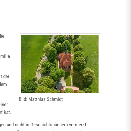
die
amilie
t der
 dem
Bild: Matthias Schmidt
iner
t hat.
ägen und nicht in Geschichtsbüchern vermerkt