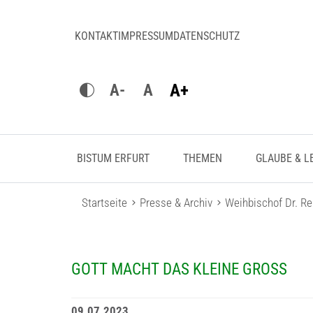
KONTAKT
IMPRESSUM
DATENSCHUTZ
A+
A-
A
BISTUM ERFURT
THEMEN
GLAUBE & L
Startseite
Presse & Archiv
Weihbischof Dr. R
GOTT MACHT DAS KLEINE GROSS
09.07.2023