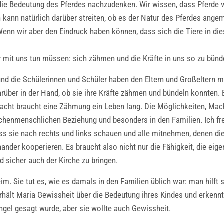
r die Bedeutung des Pferdes nachzudenken. Wir wissen, dass Pferde
kann natürlich darüber streiten, ob es der Natur des Pferdes angem
Wenn wir aber den Eindruck haben können, dass sich die Tiere in die
ir mit uns tun müssen: sich zähmen und die Kräfte in uns so zu bün
und die Schülerinnen und Schüler haben den Eltern und Großeltern 
darüber in der Hand, ob sie ihre Kräfte zähmen und bündeln konnten.
ht braucht eine Zähmung ein Leben lang. Die Möglichkeiten, Macht
chenmenschlichen Beziehung und besonders in den Familien. Ich fre
ss sie nach rechts und links schauen und alle mitnehmen, denen dies
nander kooperieren. Es braucht also nicht nur die Fähigkeit, die eig
d sicher auch der Kirche zu bringen.
m. Sie tut es, wie es damals in den Familien üblich war: man hilft 
hält Maria Gewissheit über die Bedeutung ihres Kindes und erkennt
engel gesagt wurde, aber sie wollte auch Gewissheit.