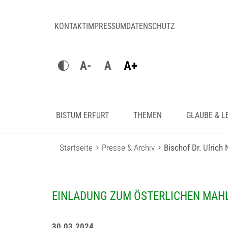
KONTAKT
IMPRESSUM
DATENSCHUTZ
A+
A-
A
BISTUM ERFURT
THEMEN
GLAUBE & L
Startseite
Presse & Archiv
Bischof Dr. Ulrich
EINLADUNG ZUM ÖSTERLICHEN MAH
30.03.2024