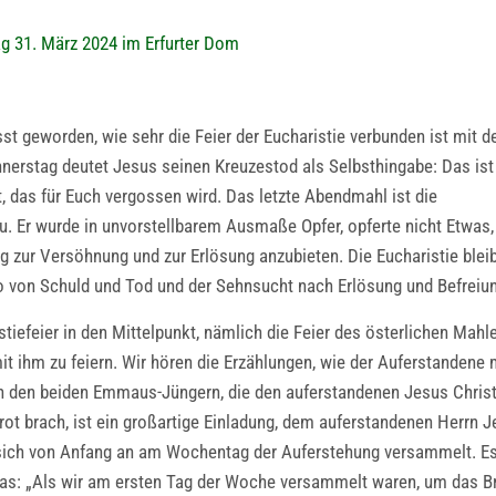
g 31. März 2024 im Erfurter Dom
t geworden, wie sehr die Feier der Eucharistie verbunden ist mit 
erstag deutet Jesus seinen Kreuzestod als Selbsthingabe: Das ist
t, das für Euch vergossen wird. Das letzte Abendmahl ist die
su. Er wurde in unvorstellbarem Ausmaße Opfer, opferte nicht Etwas,
zur Versöhnung und zur Erlösung anzubieten. Die Eucharistie blei
o von Schuld und Tod und der Sehnsucht nach Erlösung und Befreiu
tiefeier in den Mittelpunkt, nämlich die Feier des österlichen Mahle
t ihm zu feiern. Wir hören die Erzählungen, wie der Auferstandene 
on den beiden Emmaus-Jüngern, die den auferstandenen Jesus Chris
Brot brach, ist ein großartige Einladung, dem auferstandenen Herrn Je
sich von Anfang an am Wochentag der Auferstehung versammelt. Es 
oas: „Als wir am ersten Tag der Woche versammelt waren, um das Bro