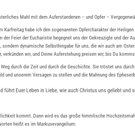
 österliches Mahl mit dem Auferstandenen – und Opfer – Vergegen
 Karfreitag habe ich den sogenannten Opfercharakter der Heiligen 
In der Feier der Eucharistie begegnet uns der Gekreuzigte und der A
sch, sondern dynamische Selbsthingabe für uns, die wir auch am Ost
 verkünden wir, und Deine Auferstehung preisen wir, bis Du kommst 
em Weg durch die Zeit und durch die Geschichte. Sie tröstet uns du
huld und unserem Versagen zu stellen und die Mahnung des Epheserb
d führt Euer Leben in Liebe, wie auch Christus uns geliebt und 
n Herrlichkeit kommt. Dann wird es das große himmlische Hochzeitsm
worten heißt es im Markusevangelium: