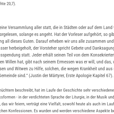
hte 20,7).
:
eine Versammlung aller statt, die in Städten oder auf dem Lan
orgelesen, solange es angeht. Hat der Vorleser aufgehört, so gib
 all dieses Guten. Darauf erheben wir uns alle zusammen und
ser herbeigeholt, der Vorsteher spricht Gebete und Danksagunge
sspendung statt. Jeder erhält seinen Teil von dem Konsekriert
uten Willen hat, gibt nach seinem Ermessen was er will, und d
sen und Witwen zu Hilfe, solchen, die wegen Krankheit und aus 
meinde sind.“ (Justin der Märtyrer, Erste Apologie Kapitel 67).
 nüchtern beschreibt, hat im Laufe der Geschichte sehr verschied
ksformen - in der verdichteten Sprache der Liturgie, in der Musik un
das wir feiern, verträgt eine Vielfalt, sowohl heute als auch im La
lichen Konfessionen. Es wurden und werden verschiedene Aspekte be