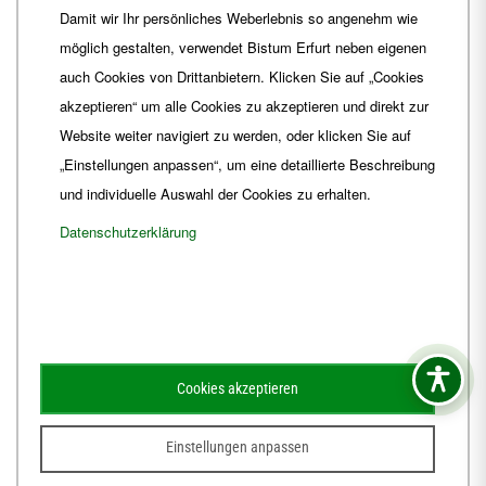
Damit wir Ihr persönliches Weberlebnis so angenehm wie
Fax
+49 361 6572-444
möglich gestalten, verwendet Bistum Erfurt neben eigenen
E-Mail
ordinariat
@
Bistum-Erfurt.de
auch Cookies von Drittanbietern. Klicken Sie auf „Cookies
akzeptieren“ um alle Cookies zu akzeptieren und direkt zur
Website weiter navigiert zu werden, oder klicken Sie auf
„Einstellungen anpassen“, um eine detaillierte Beschreibung
und individuelle Auswahl der Cookies zu erhalten.
Datenschutzerklärung
Impressum
Barrierefreiheit
Kontakt
Cookies akzeptieren
Schematismus
Amtsblatt
Einstellungen anpassen
© 2026
Webdesign für Jena von der DATA HORIZON Digitalagentur