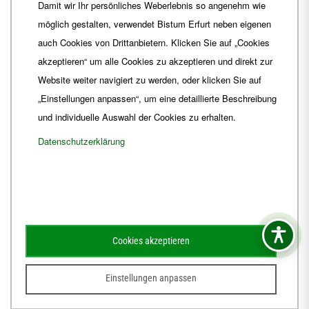
Damit wir Ihr persönliches Weberlebnis so angenehm wie
Fax
+49 361 6572-444
möglich gestalten, verwendet Bistum Erfurt neben eigenen
E-Mail
ordinariat
@
Bistum-Erfurt.de
auch Cookies von Drittanbietern. Klicken Sie auf „Cookies
akzeptieren“ um alle Cookies zu akzeptieren und direkt zur
Website weiter navigiert zu werden, oder klicken Sie auf
„Einstellungen anpassen“, um eine detaillierte Beschreibung
und individuelle Auswahl der Cookies zu erhalten.
Datenschutzerklärung
Impressum
Barrierefreiheit
Kontakt
Cookies akzeptieren
Schematismus
Amtsblatt
Einstellungen anpassen
© 2026
Webdesign für Jena von der DATA HORIZON Digitalagentur