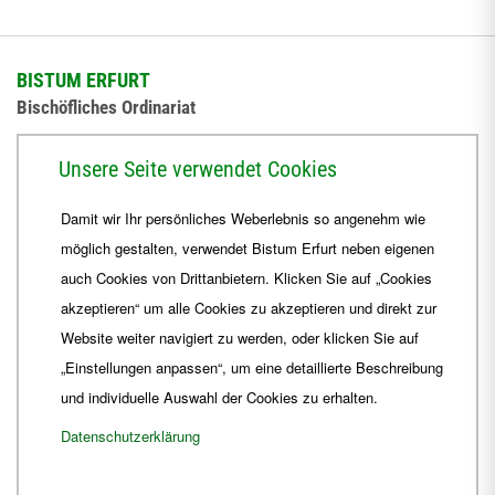
BISTUM ERFURT
Bischöfliches Ordinariat
Herrmannsplatz 9, 99084 Erfurt
Unsere Seite verwendet Cookies
Telefon
+49 361 6572-0
Damit wir Ihr persönliches Weberlebnis so angenehm wie
Fax
+49 361 6572-444
möglich gestalten, verwendet Bistum Erfurt neben eigenen
E-Mail
ordinariat
@
Bistum-Erfurt.de
auch Cookies von Drittanbietern. Klicken Sie auf „Cookies
akzeptieren“ um alle Cookies zu akzeptieren und direkt zur
Website weiter navigiert zu werden, oder klicken Sie auf
„Einstellungen anpassen“, um eine detaillierte Beschreibung
und individuelle Auswahl der Cookies zu erhalten.
Datenschutzerklärung