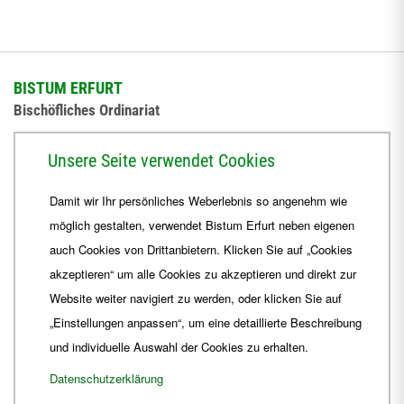
BISTUM ERFURT
Bischöfliches Ordinariat
Herrmannsplatz 9, 99084 Erfurt
Unsere Seite verwendet Cookies
Telefon
+49 361 6572-0
Damit wir Ihr persönliches Weberlebnis so angenehm wie
Fax
+49 361 6572-444
möglich gestalten, verwendet Bistum Erfurt neben eigenen
E-Mail
ordinariat
@
Bistum-Erfurt.de
auch Cookies von Drittanbietern. Klicken Sie auf „Cookies
akzeptieren“ um alle Cookies zu akzeptieren und direkt zur
Website weiter navigiert zu werden, oder klicken Sie auf
„Einstellungen anpassen“, um eine detaillierte Beschreibung
und individuelle Auswahl der Cookies zu erhalten.
Datenschutzerklärung