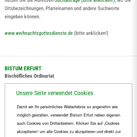
nutzen Sie die Adressen-
Suchabfrage (bitte anklicken!)
, wo Sie
Ortsbezeichnungen, Pfarreinamen und andere Suchworte
eingeben können.
www.weihnachtsgottesdienste.de
(bitte anklicken!)
BISTUM ERFURT
Bischöfliches Ordinariat
Herrmannsplatz 9, 99084 Erfurt
Unsere Seite verwendet Cookies
Telefon
+49 361 6572-0
Damit wir Ihr persönliches Weberlebnis so angenehm wie
Fax
+49 361 6572-444
möglich gestalten, verwendet Bistum Erfurt neben eigenen
E-Mail
ordinariat
@
Bistum-Erfurt.de
auch Cookies von Drittanbietern. Klicken Sie auf „Cookies
akzeptieren“ um alle Cookies zu akzeptieren und direkt zur