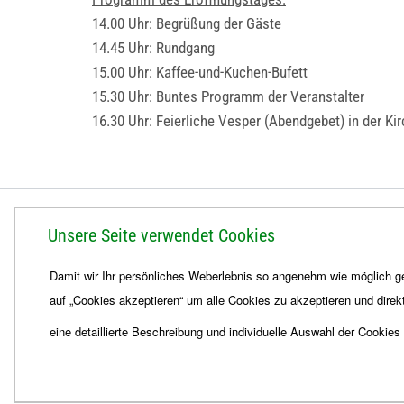
14.00 Uhr: Begrüßung der Gäste
14.45 Uhr: Rundgang
15.00 Uhr: Kaffee-und-Kuchen-Bufett
15.30 Uhr: Buntes Programm der Veranstalter
16.30 Uhr: Feierliche Vesper (Abendgebet) in der Kir
BISTUM ERFURT
Unsere Seite verwendet Cookies
Bischöfliches Ordinariat
Damit wir Ihr persönliches Weberlebnis so angenehm wie möglich ge
Herrmannsplatz 9, 99084 Erfurt
auf „Cookies akzeptieren“ um alle Cookies zu akzeptieren und direk
Telefon
+49 361 6572-0
Fax
+49 361 6572-444
eine detaillierte Beschreibung und individuelle Auswahl der Cookies
E-Mail
ordinariat
@
Bistum-Erfurt.de
© 2026
Webdesign für Jena von der DATA HORIZON Digitalagentur