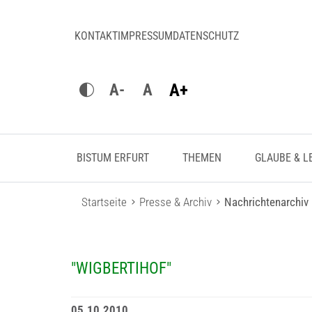
KONTAKT
IMPRESSUM
DATENSCHUTZ
A+
A-
A
BISTUM ERFURT
THEMEN
GLAUBE & L
Startseite
Presse & Archiv
Nachrichtenarchiv
"WIGBERTIHOF"
05.10.2010