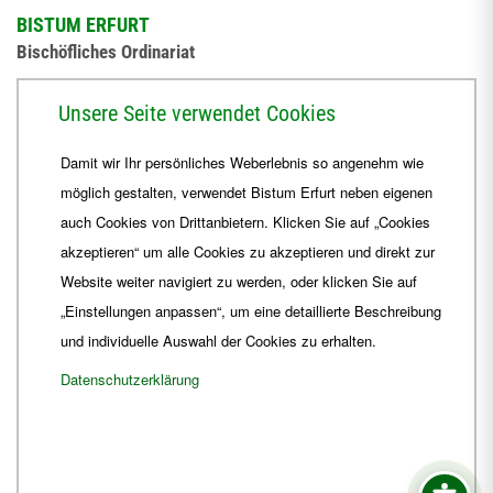
BISTUM ERFURT
Bischöfliches Ordinariat
Herrmannsplatz 9, 99084 Erfurt
Unsere Seite verwendet Cookies
Telefon
+49 361 6572-0
Damit wir Ihr persönliches Weberlebnis so angenehm wie
Fax
+49 361 6572-444
möglich gestalten, verwendet Bistum Erfurt neben eigenen
E-Mail
ordinariat
@
Bistum-Erfurt.de
auch Cookies von Drittanbietern. Klicken Sie auf „Cookies
akzeptieren“ um alle Cookies zu akzeptieren und direkt zur
Website weiter navigiert zu werden, oder klicken Sie auf
„Einstellungen anpassen“, um eine detaillierte Beschreibung
und individuelle Auswahl der Cookies zu erhalten.
Datenschutzerklärung