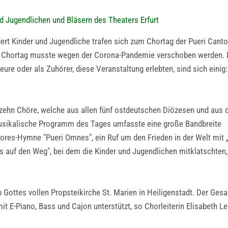
d Jugendlichen und Bläsern des Theaters Erfurt
rt Kinder und Jugendliche trafen sich zum Chortag der Pueri Cantor
nte Chortag musste wegen der Corona-Pandemie verschoben werden.
eure oder als Zuhörer, diese Veranstaltung erlebten, sind sich einig:
zehn Chöre, welche aus allen fünf ostdeutschen Diözesen und aus
usikalische Programm des Tages umfasste eine große Bandbreite
ntores-Hymne "Pueri Omnes", ein Ruf um den Frieden in der Welt mit 
 auf den Weg", bei dem die Kinder und Jugendlichen mitklatschten,
Gottes vollen Propsteikirche St. Marien in Heiligenstadt. Der Gesan
 mit E-Piano, Bass und Cajon unterstützt, so Chorleiterin Elisabet