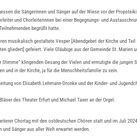
ssen die Sängerinnen und Sänger auf der Wiese vor der Propsteikirc
rleiter und Chorleiterinnen bei einer Begegnungs- und Austauschru
Teilnehmenden begrüßt hatte.
ren musikalisch gestaltete Vesper [Abendgebet der Kirche und Teil
n gliedert] gefeiert. Viele Gläubige aus der Gemeinde St. Marien u
iner Stimme“ klingenden Gesang der Vielen und ermutigte die jungen
en und in der Kirche, ja für die Menschheitsfamilie zu sein.
eitung von Elisabeth Lehmann-Dronke und der Kinder- und Jugendcho
läser des Theater Erfurt und Michael Taxer an der Orgel.
eiterer Chortag mit den ostdeutschen Chören statt und im Juli 2024
n und Sänger aus aller Welt erwartet werden.