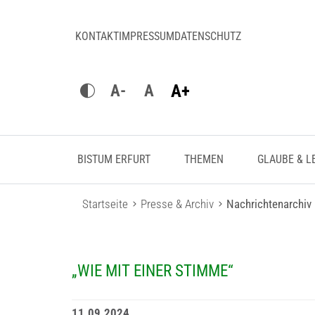
KONTAKT
IMPRESSUM
DATENSCHUTZ
A+
A-
A
BISTUM ERFURT
THEMEN
GLAUBE & L
Startseite
Presse & Archiv
Nachrichtenarchiv
„WIE MIT EINER STIMME“
11.09.2024