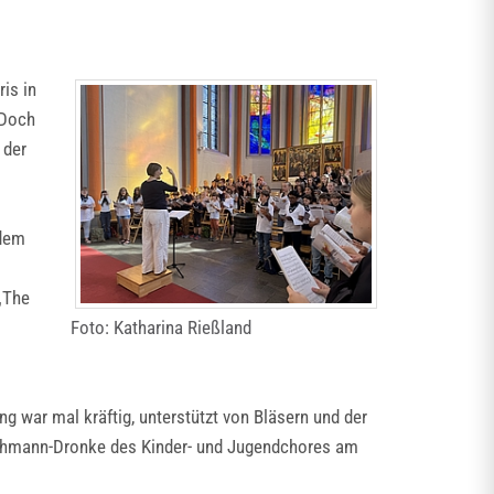
is in
 Doch
 der
 dem
„The
Foto: Katharina Rießland
g war mal kräftig, unterstützt von Bläsern und der
h Lehmann-Dronke des Kinder- und Jugendchores am