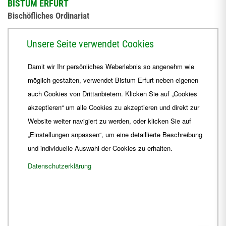
BISTUM ERFURT
Bischöfliches Ordinariat
Herrmannsplatz 9, 99084 Erfurt
Unsere Seite verwendet Cookies
Telefon
+49 361 6572-0
Damit wir Ihr persönliches Weberlebnis so angenehm wie
Fax
+49 361 6572-444
möglich gestalten, verwendet Bistum Erfurt neben eigenen
E-Mail
ordinariat
@
Bistum-Erfurt.de
auch Cookies von Drittanbietern. Klicken Sie auf „Cookies
akzeptieren“ um alle Cookies zu akzeptieren und direkt zur
Website weiter navigiert zu werden, oder klicken Sie auf
„Einstellungen anpassen“, um eine detaillierte Beschreibung
und individuelle Auswahl der Cookies zu erhalten.
Datenschutzerklärung
Impressum
Barrierefreiheit
Kontakt