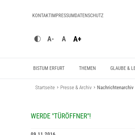
KONTAKT
IMPRESSUM
DATENSCHUTZ
A+
A-
A
BISTUM ERFURT
THEMEN
GLAUBE & L
Startseite
Presse & Archiv
Nachrichtenarchiv
WERDE "TÜRÖFFNER"!
09.11.2016