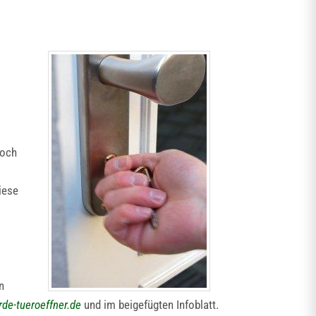
Doch
iese
n
de-tueroeffner.de
und im beigefügten Infoblatt.