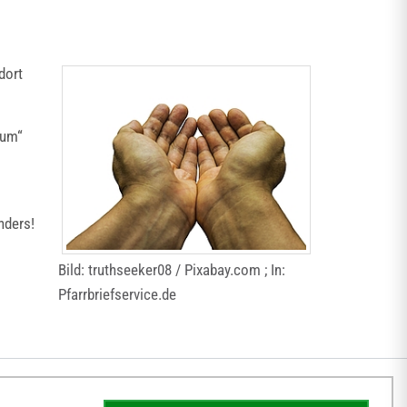
dort
ium“
nders!
Bild: truthseeker08 / Pixabay.com ; In:
Pfarrbriefservice.de