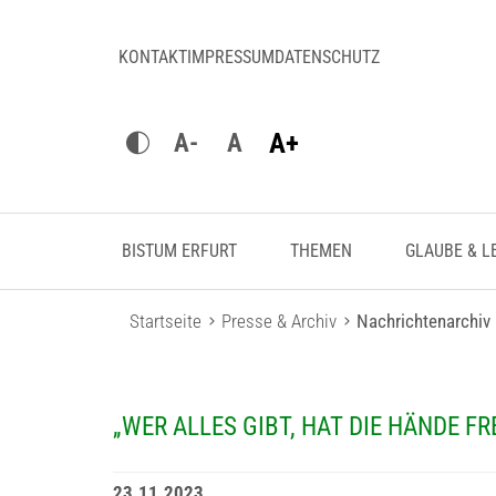
KONTAKT
IMPRESSUM
DATENSCHUTZ
A+
A-
A
BISTUM ERFURT
THEMEN
GLAUBE & L
Startseite
Presse & Archiv
Nachrichtenarchiv
„WER ALLES GIBT, HAT DIE HÄNDE FRE
23.11.2023