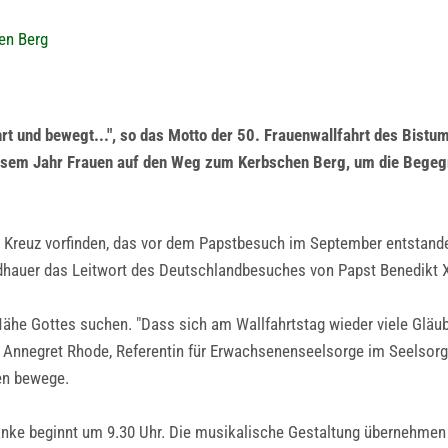
en Berg
ührt und bewegt...", so das Motto der 50. Frauenwallfahrt des Bistu
diesem Jahr Frauen auf den Weg zum Kerbschen Berg, um die Bege
 Kreuz vorfinden, das vor dem Papstbesuch im September entstanden
ldhauer das Leitwort des Deutschlandbesuches von Papst Benedikt XVI
he Gottes suchen. "Dass sich am Wallfahrtstag wieder viele Gläub
t Annegret Rhode, Referentin für Erwachsenenseelsorge im Seelsorge
en bewege.
nke beginnt um 9.30 Uhr. Die musikalische Gestaltung übernehmen d