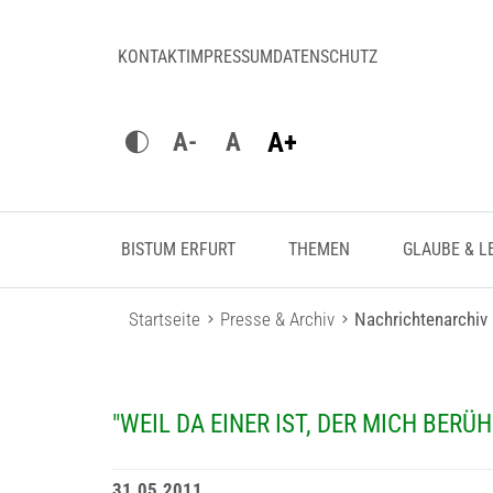
KONTAKT
IMPRESSUM
DATENSCHUTZ
A+
A-
A
BISTUM ERFURT
THEMEN
GLAUBE & L
Startseite
Presse & Archiv
Nachrichtenarchiv
"WEIL DA EINER IST, DER MICH BERÜH
31.05.2011