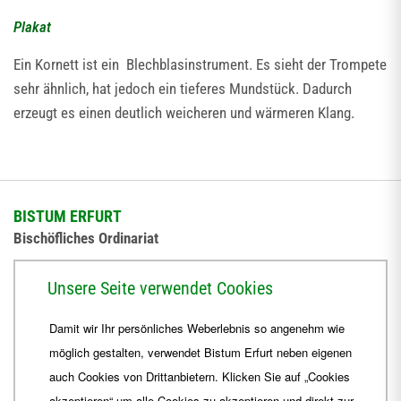
Plakat
Ein Kornett ist ein Blechblasinstrument. Es sieht der Trompete
sehr ähnlich, hat jedoch ein tieferes Mundstück. Dadurch
erzeugt es einen deutlich weicheren und wärmeren Klang.
BISTUM ERFURT
Bischöfliches Ordinariat
Herrmannsplatz 9, 99084 Erfurt
Unsere Seite verwendet Cookies
Telefon
+49 361 6572-0
Damit wir Ihr persönliches Weberlebnis so angenehm wie
Fax
+49 361 6572-444
möglich gestalten, verwendet Bistum Erfurt neben eigenen
E-Mail
ordinariat
@
Bistum-Erfurt.de
auch Cookies von Drittanbietern. Klicken Sie auf „Cookies
akzeptieren“ um alle Cookies zu akzeptieren und direkt zur