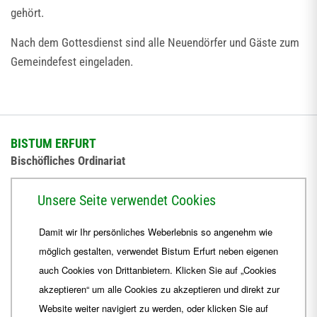
gehört.
Nach dem Gottesdienst sind alle Neuendörfer und Gäste zum
Gemeindefest eingeladen.
BISTUM ERFURT
Bischöfliches Ordinariat
Herrmannsplatz 9, 99084 Erfurt
Unsere Seite verwendet Cookies
Telefon
+49 361 6572-0
Damit wir Ihr persönliches Weberlebnis so angenehm wie
Fax
+49 361 6572-444
möglich gestalten, verwendet Bistum Erfurt neben eigenen
E-Mail
ordinariat
@
Bistum-Erfurt.de
auch Cookies von Drittanbietern. Klicken Sie auf „Cookies
akzeptieren“ um alle Cookies zu akzeptieren und direkt zur
Website weiter navigiert zu werden, oder klicken Sie auf