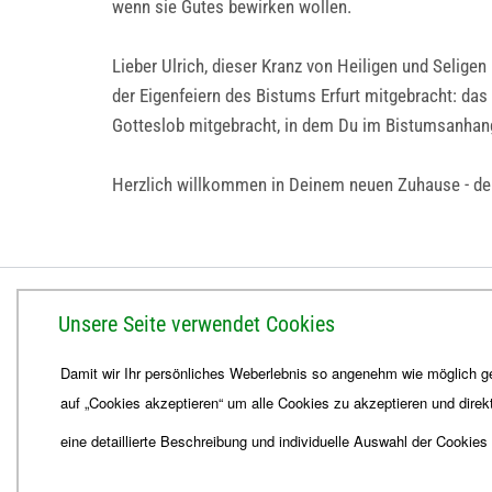
wenn sie Gutes bewirken wollen.
Lieber Ulrich, dieser Kranz von Heiligen und Selige
der Eigenfeiern des Bistums Erfurt mitgebracht: da
Gotteslob mitgebracht, in dem Du im Bistumsanhang
Herzlich willkommen in Deinem neuen Zuhause - dem B
BISTUM ERFURT
Unsere Seite verwendet Cookies
Bischöfliches Ordinariat
Damit wir Ihr persönliches Weberlebnis so angenehm wie möglich ge
Herrmannsplatz 9, 99084 Erfurt
auf „Cookies akzeptieren“ um alle Cookies zu akzeptieren und direk
Telefon
+49 361 6572-0
Fax
+49 361 6572-444
eine detaillierte Beschreibung und individuelle Auswahl der Cookies
E-Mail
ordinariat
@
Bistum-Erfurt.de