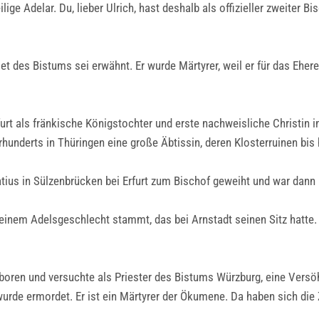
ge Adelar. Du, lieber Ulrich, hast deshalb als offizieller zweiter Bi
t des Bistums sei erwähnt. Er wurde Märtyrer, weil er für das Ehere
furt als fränkische Königstochter und erste nachweisliche Christin
hunderts in Thüringen eine große Äbtissin, deren Klosterruinen bis
fatius in Sülzenbrücken bei Erfurt zum Bischof geweiht und war dann 
us einem Adelsgeschlecht stammt, das bei Arnstadt seinen Sitz hatte
boren und versuchte als Priester des Bistums Würzburg, eine Vers
 wurde ermordet. Er ist ein Märtyrer der Ökumene. Da haben sich die