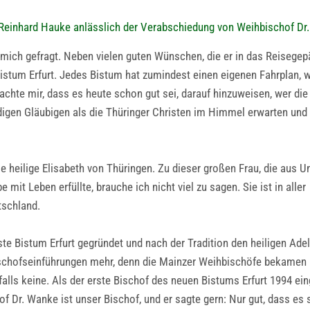
Reinhard Hauke anlässlich der Verabschiedung von Weihbischof Dr
h mich gefragt. Neben vielen guten Wünschen, die er in das Reisege
Bistum Erfurt. Jedes Bistum hat zumindest einen eigenen Fahrplan, 
dachte mir, dass es heute schon gut sei, darauf hinzuweisen, wer die
ndigen Gläubigen als die Thüringer Christen im Himmel erwarten und
ie heilige Elisabeth von Thüringen. Zu dieser großen Frau, die aus U
it Leben erfüllte, brauche ich nicht viel zu sagen. Sie ist in aller
tschland.
ste Bistum Erfurt gegründet und nach der Tradition den heiligen Adel
Bischofseinführungen mehr, denn die Mainzer Weihbischöfe bekamen b
alls keine. Als der erste Bischof des neuen Bistums Erfurt 1994 ei
f Dr. Wanke ist unser Bischof, und er sagte gern: Nur gut, dass es 