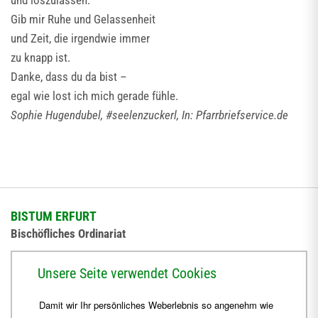
und loszulassen.
Gib mir Ruhe und Gelassenheit
und Zeit, die irgendwie immer
zu knapp ist.
Danke, dass du da bist –
egal wie lost ich mich gerade fühle.
Sophie Hugendubel, #seelenzuckerl, In: Pfarrbriefservice.de
BISTUM ERFURT
Bischöfliches Ordinariat
Herrmannsplatz 9, 99084 Erfurt
Unsere Seite verwendet Cookies
Telefon
+49 361 6572-0
Damit wir Ihr persönliches Weberlebnis so angenehm wie
Fax
+49 361 6572-444