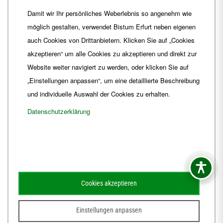
Telefon
+49 361 6572-0
Damit wir Ihr persönliches Weberlebnis so angenehm wie
Fax
+49 361 6572-444
möglich gestalten, verwendet Bistum Erfurt neben eigenen
E-Mail
ordinariat
@
Bistum-Erfurt.de
auch Cookies von Drittanbietern. Klicken Sie auf „Cookies
akzeptieren“ um alle Cookies zu akzeptieren und direkt zur
Website weiter navigiert zu werden, oder klicken Sie auf
„Einstellungen anpassen“, um eine detaillierte Beschreibung
und individuelle Auswahl der Cookies zu erhalten.
Datenschutzerklärung
Impressum
Barrierefreiheit
Kontakt
Cookies akzeptieren
Schematismus
Amtsblatt
Einstellungen anpassen
© 2026
Webdesign für Jena von der DATA HORIZON Digitalagentur