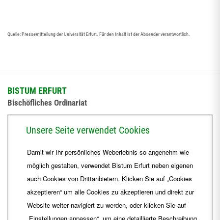
Quelle: Pressemitteilung der Universität Erfurt. Für den Inhalt ist der Absender verantwortlich.
BISTUM ERFURT
Bischöfliches Ordinariat
Herrmannsplatz 9, 99084 Erfurt
Unsere Seite verwendet Cookies
Telefon
+49 361 6572-0
Damit wir Ihr persönliches Weberlebnis so angenehm wie
Fax
+49 361 6572-444
möglich gestalten, verwendet Bistum Erfurt neben eigenen
E-Mail
ordinariat
@
Bistum-Erfurt.de
auch Cookies von Drittanbietern. Klicken Sie auf „Cookies
akzeptieren“ um alle Cookies zu akzeptieren und direkt zur
Website weiter navigiert zu werden, oder klicken Sie auf
„Einstellungen anpassen“, um eine detaillierte Beschreibung