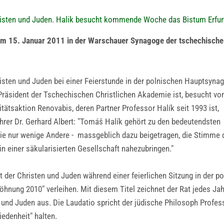
hristen und Juden. Halik besucht kommende Woche das Bistum Erfur
 am 15. Januar 2011 in der Warschauer Synagoge der tschechische
risten und Juden bei einer Feierstunde in der polnischen Hauptsyna
Präsident der Tschechischen Christlichen Akademie ist, besucht vo
itätsaktion Renovabis, deren Partner Professor Halík seit 1993 ist,
ührer Dr. Gerhard Albert: "Tomáš Halík gehört zu den bedeutendsten
wie nur wenige Andere - massgeblich dazu beigetragen, die Stimme 
 einer säkularisierten Gesellschaft nahezubringen."
t der Christen und Juden während einer feierlichen Sitzung in der
nung 2010" verleihen. Mit diesem Titel zeichnet der Rat jedes Jahr
nd Juden aus. Die Laudatio spricht der jüdische Philosoph Profess
denheit" halten.