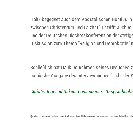
Halík begegnet auch dem Apostolischen Nuntius in P
zwischen Christentum und Laizität". Er trifft auch
und der Deutschen Bischofskonferenz an der steti
Diskussion zum Thema "Religion und Demokratie" mit
Schließlich hat Halík im Rahmen seines Besuches z
polnische Ausgabe des Interviewbuches "Licht der W
Christentum und Säkularhumanismus. Gesprächsaben
Quelle: Pressemitteilung des katholischen Hilfswerkes Renovabis. Für den Inhalt ist d