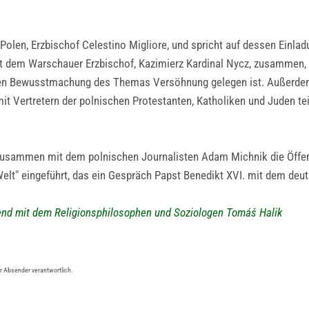
olen, Erzbischof Celestino Migliore, und spricht auf dessen Einla
 mit dem Warschauer Erzbischof, Kazimierz Kardinal Nycz, zusammen,
gen Bewusstmachung des Themas Versöhnung gelegen ist. Außerdem
 Vertretern der polnischen Protestanten, Katholiken und Juden tei
usammen mit dem polnischen Journalisten Adam Michnik die Öffentl
elt" eingeführt, das ein Gespräch Papst Benedikt XVI. mit dem deu
d mit dem Religionsphilosophen und Soziologen Tomáš Halik
er Absender verantwortlich.