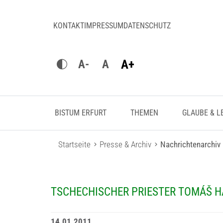
KONTAKT
IMPRESSUM
DATENSCHUTZ
A+
A-
A
BISTUM ERFURT
THEMEN
GLAUBE & L
Startseite
Presse & Archiv
Nachrichtenarchiv
TSCHECHISCHER PRIESTER TOMÁŠ H
14.01.2011