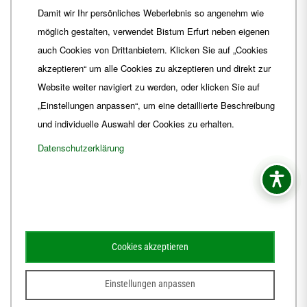
Damit wir Ihr persönliches Weberlebnis so angenehm wie
Fax
+49 361 6572-444
möglich gestalten, verwendet Bistum Erfurt neben eigenen
E-Mail
ordinariat
@
Bistum-Erfurt.de
auch Cookies von Drittanbietern. Klicken Sie auf „Cookies
akzeptieren“ um alle Cookies zu akzeptieren und direkt zur
Website weiter navigiert zu werden, oder klicken Sie auf
„Einstellungen anpassen“, um eine detaillierte Beschreibung
und individuelle Auswahl der Cookies zu erhalten.
Datenschutzerklärung
Impressum
Barrierefreiheit
Kontakt
Cookies akzeptieren
Schematismus
Amtsblatt
Einstellungen anpassen
© 2026
Webdesign für Jena von der DATA HORIZON Digitalagentur