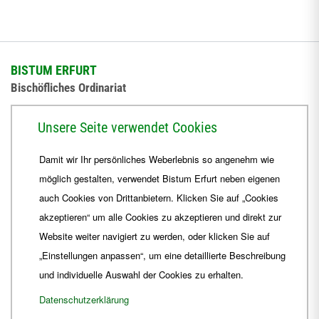
BISTUM ERFURT
Bischöfliches Ordinariat
Herrmannsplatz 9, 99084 Erfurt
Unsere Seite verwendet Cookies
Telefon
+49 361 6572-0
Damit wir Ihr persönliches Weberlebnis so angenehm wie
Fax
+49 361 6572-444
möglich gestalten, verwendet Bistum Erfurt neben eigenen
E-Mail
ordinariat
@
Bistum-Erfurt.de
auch Cookies von Drittanbietern. Klicken Sie auf „Cookies
akzeptieren“ um alle Cookies zu akzeptieren und direkt zur
Website weiter navigiert zu werden, oder klicken Sie auf
„Einstellungen anpassen“, um eine detaillierte Beschreibung
und individuelle Auswahl der Cookies zu erhalten.
Datenschutzerklärung