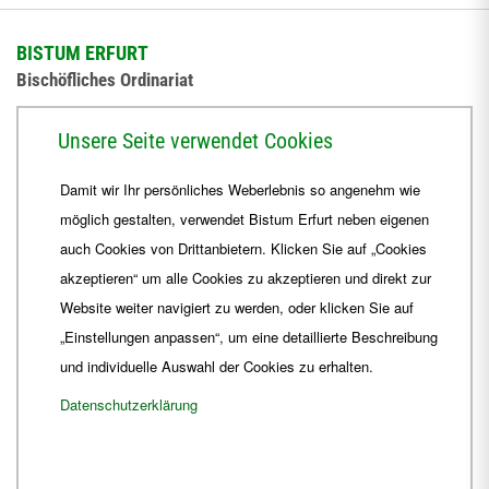
BISTUM ERFURT
Bischöfliches Ordinariat
Herrmannsplatz 9, 99084 Erfurt
Unsere Seite verwendet Cookies
Telefon
+49 361 6572-0
Damit wir Ihr persönliches Weberlebnis so angenehm wie
Fax
+49 361 6572-444
möglich gestalten, verwendet Bistum Erfurt neben eigenen
E-Mail
ordinariat
@
Bistum-Erfurt.de
auch Cookies von Drittanbietern. Klicken Sie auf „Cookies
akzeptieren“ um alle Cookies zu akzeptieren und direkt zur
Website weiter navigiert zu werden, oder klicken Sie auf
„Einstellungen anpassen“, um eine detaillierte Beschreibung
und individuelle Auswahl der Cookies zu erhalten.
Datenschutzerklärung