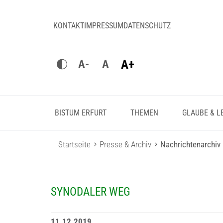
KONTAKT
IMPRESSUM
DATENSCHUTZ
A+
A-
A
BISTUM ERFURT
THEMEN
GLAUBE & L
Startseite
Presse & Archiv
Nachrichtenarchiv
SYNODALER WEG
11.12.2019