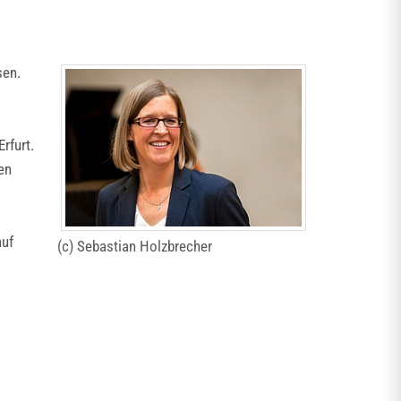
sen.
rfurt.
en
auf
(c) Sebastian Holzbrecher