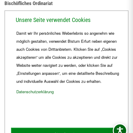
Bischöfliches Ordinariat
Herrmannsplatz 9, 99084 Erfurt
Unsere Seite verwendet Cookies
Telefon
+49 361 6572-0
Damit wir Ihr persönliches Weberlebnis so angenehm wie
Fax
+49 361 6572-444
möglich gestalten, verwendet Bistum Erfurt neben eigenen
E-Mail
ordinariat
@
Bistum-Erfurt.de
auch Cookies von Drittanbietern. Klicken Sie auf „Cookies
akzeptieren“ um alle Cookies zu akzeptieren und direkt zur
Website weiter navigiert zu werden, oder klicken Sie auf
„Einstellungen anpassen“, um eine detaillierte Beschreibung
und individuelle Auswahl der Cookies zu erhalten.
Datenschutzerklärung
Impressum
Barrierefreiheit
Kontakt