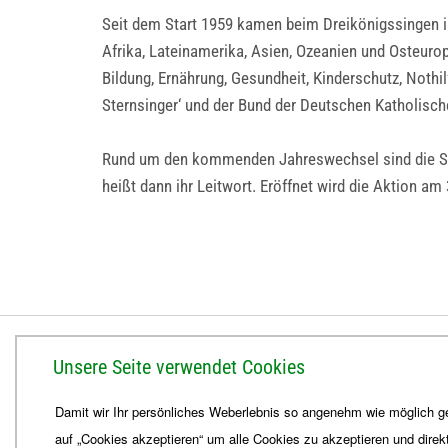
Seit dem Start 1959 kamen beim Dreikönigssingen in
Afrika, Lateinamerika, Asien, Ozeanien und Osteurop
Bildung, Ernährung, Gesundheit, Kinderschutz, Nothi
Sternsinger‘ und der Bund der Deutschen Katholisc
Rund um den kommenden Jahreswechsel sind die Stern
heißt dann ihr Leitwort. Eröffnet wird die Aktion am
BISTUM ERFURT
Unsere Seite verwendet Cookies
Bischöfliches Ordinariat
Damit wir Ihr persönliches Weberlebnis so angenehm wie möglich ge
Herrmannsplatz 9, 99084 Erfurt
auf „Cookies akzeptieren“ um alle Cookies zu akzeptieren und direk