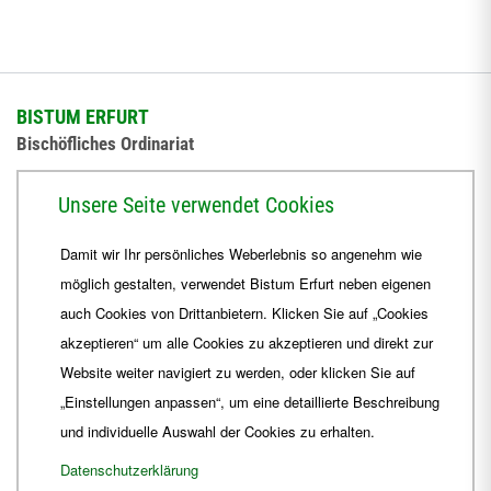
BISTUM ERFURT
Bischöfliches Ordinariat
Herrmannsplatz 9, 99084 Erfurt
Unsere Seite verwendet Cookies
Telefon
+49 361 6572-0
Damit wir Ihr persönliches Weberlebnis so angenehm wie
Fax
+49 361 6572-444
möglich gestalten, verwendet Bistum Erfurt neben eigenen
E-Mail
ordinariat
@
Bistum-Erfurt.de
auch Cookies von Drittanbietern. Klicken Sie auf „Cookies
akzeptieren“ um alle Cookies zu akzeptieren und direkt zur
Website weiter navigiert zu werden, oder klicken Sie auf
„Einstellungen anpassen“, um eine detaillierte Beschreibung
und individuelle Auswahl der Cookies zu erhalten.
Datenschutzerklärung