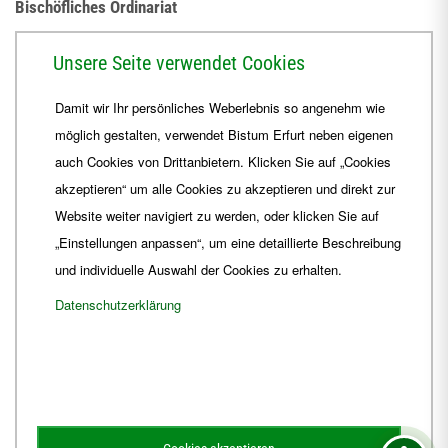
Bischöfliches Ordinariat
Herrmannsplatz 9, 99084 Erfurt
Unsere Seite verwendet Cookies
Telefon
+49 361 6572-0
Damit wir Ihr persönliches Weberlebnis so angenehm wie
Fax
+49 361 6572-444
möglich gestalten, verwendet Bistum Erfurt neben eigenen
E-Mail
ordinariat
@
Bistum-Erfurt.de
auch Cookies von Drittanbietern. Klicken Sie auf „Cookies
akzeptieren“ um alle Cookies zu akzeptieren und direkt zur
Website weiter navigiert zu werden, oder klicken Sie auf
„Einstellungen anpassen“, um eine detaillierte Beschreibung
und individuelle Auswahl der Cookies zu erhalten.
Datenschutzerklärung
Impressum
Barrierefreiheit
Kontakt