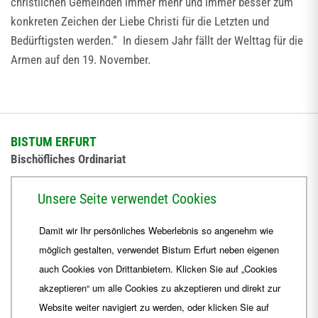
christlichen Gemeinden immer mehr und immer besser zum
konkreten Zeichen der Liebe Christi für die Letzten und
Bedürftigsten werden.“
In diesem Jahr fällt der Welttag für die
Armen auf den 19. November.
BISTUM ERFURT
Bischöfliches Ordinariat
Herrmannsplatz 9, 99084 Erfurt
Unsere Seite verwendet Cookies
Telefon
+49 361 6572-0
Damit wir Ihr persönliches Weberlebnis so angenehm wie
Fax
+49 361 6572-444
möglich gestalten, verwendet Bistum Erfurt neben eigenen
E-Mail
ordinariat
@
Bistum-Erfurt.de
auch Cookies von Drittanbietern. Klicken Sie auf „Cookies
akzeptieren“ um alle Cookies zu akzeptieren und direkt zur
Website weiter navigiert zu werden, oder klicken Sie auf